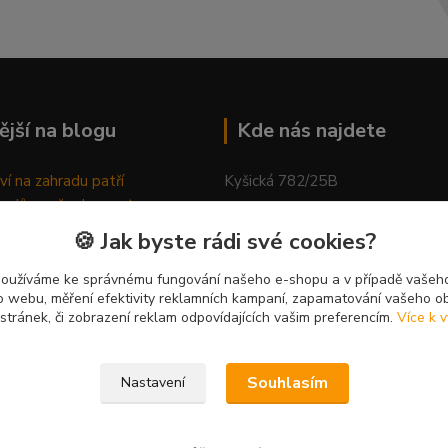
ější na blogu
Kde nás najdete
ví na zahradu patří
Kyšická 782/25B
odů, proč relaxovat
Plzeň, 312 00
ím do přírody
🍪 Jak byste rádi své cookies?
rávně pěstovat tulipány
kancelář
ně generovaný článek
používáme ke správnému fungování našeho e-shopu a v případě vašeho
k o webu, měření efektivity reklamních kampaní, zapamatování vašeho o
 stránek, či zobrazení reklam odpovídajících vašim preferencím.
Více k v
Souhlasím
Nastavení