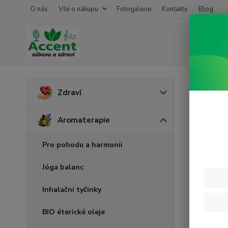
O nás
Vše o nákupu
Fotogalerie
Kontakty
Blog
Úvod
A
Zdraví
Bio 
Aromaterapie
Pro pohodu a harmonii
Jóga balanc
Inhalační tyčinky
BIO éterické oleje