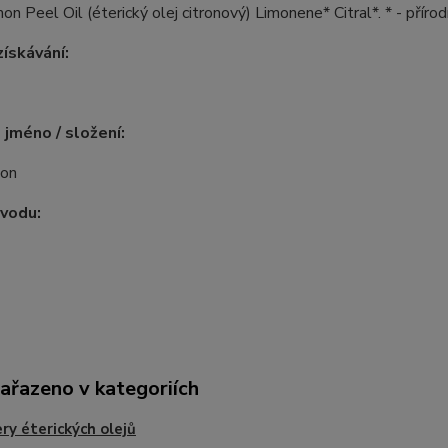
mon Peel Oil (éterický olej citronový) Limonene* Citral*. * - přír
ískávání:
 jméno / složení:
mon
vodu:
zařazeno v kategoriích
ry éterických olejů