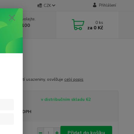
Přihlášení
CZK
 si rady? Zavolejte.
0
ks
 603 332 100
za
0 Kč
, 10-17 hod.)
ťuje, rozpouští usazeniny, osvěžuje
celý popis
tupnost
v distribučním skladu 62
sme plátci DPH
 Kč
Přidat do košíku