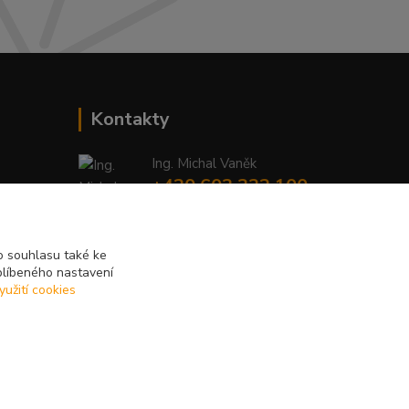
Kontakty
Ing. Michal Vaněk
+420 603 332 100
(Po-Pá, 10-17 hod.)
info@vyhodnynakup.eu
 souhlasu také ke
blíbeného nastavení
yužití cookies