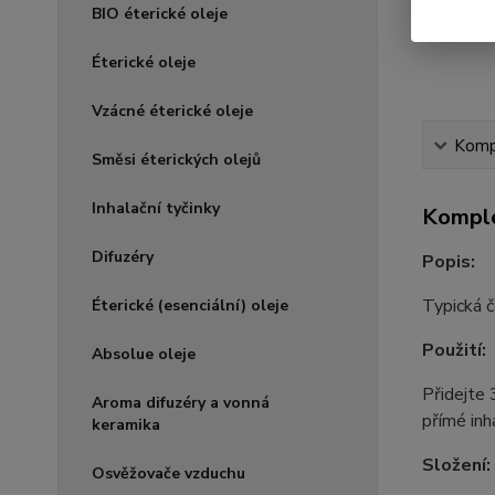
BIO éterické oleje
Éterické oleje
Vzácné éterické oleje
Kompl
Směsi éterických olejů
Inhalační tyčinky
Komple
Difuzéry
Popis:
Typická č
Éterické (esenciální) oleje
Použití:
Absolue oleje
Přidejte 
Aroma difuzéry a vonná
přímé inh
keramika
Složení:
Osvěžovače vzduchu