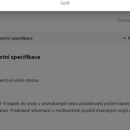
Zavřít
Číslo p
etní specifikace
tní specifikace
erstvá vůně citronu.
3-5 kapek do vody v aromalampě nebo požadovaný počet kapek do 
alaci. Podrobné informace o možnostech použití éterických olejů 