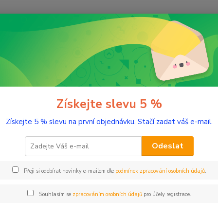
Nevíte
Hledat
+420
(Po-Pá
romaterapie
Testery éterických olejů
Bio Citron 2 ml tester sklo
Citron 2 ml tester sklo
Získejte slevu 5 %
Získejte 5 % slevu na první objednávku. Stačí zadat váš e-mail.
Pročiš
Odeslat
Dos
Přeji si odebírat novinky e-mailem dle
podmínek zpracování osobních údajů
.
Nej
Souhlasím se
zpracováním osobních údajů
pro účely registrace.
77