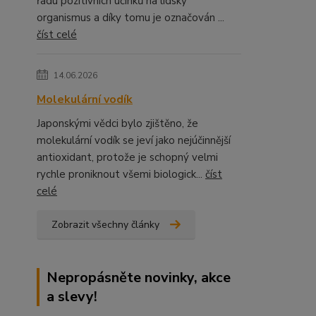
řadu pozitivních účinků na lidský
organismus a díky tomu je označován ...
číst celé
14.06.2026
Molekulární vodík
Japonskými vědci bylo zjištěno, že
molekulární vodík se jeví jako nejúčinnější
antioxidant, protože je schopný velmi
rychle proniknout všemi biologick...
číst
celé
Zobrazit všechny články
Nepropásněte novinky, akce
a slevy!