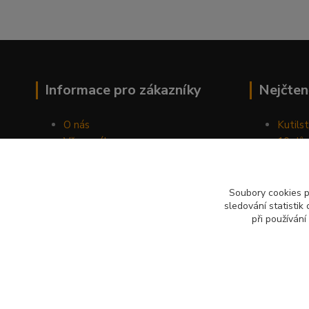
Informace pro zákazníky
Nejčten
O nás
Kutilst
Vše o nákupu
10 dův
Obchodní podmínky
chozen
Fotogalerie
Jak sp
Kontakty
Náhod
Soubory cookies 
sledování statisti
Blog
při používání