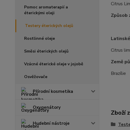
Citrus Li
Pomoc aromaterapií a
éterickými oleji
Způsob z
Testery éterických olejů
Latinské
Rostlinné oleje
Citrus li
Směsi éterických olejů
Země pů
Vzácné éterické oleje v jojobě
Brazílie
Osvěžovače
Přírodní kosmetika
Oxygenátory
Zboží 
Hudební nástroje
Teste