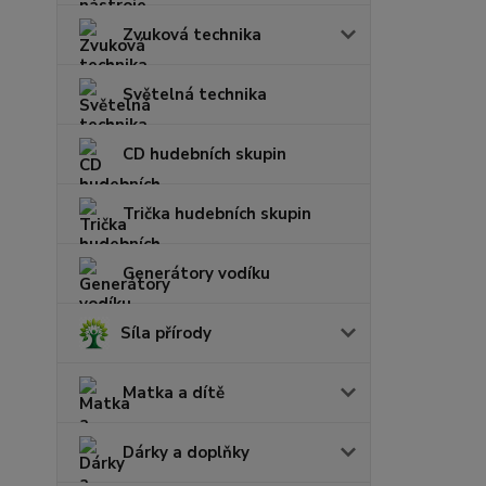
Zvuková technika
Světelná technika
CD hudebních skupin
Trička hudebních skupin
Generátory vodíku
Síla přírody
Matka a dítě
Dárky a doplňky