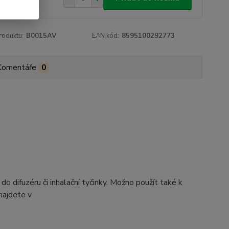
roduktu:
B0015AV
EAN kód:
8595100292773
Komentáře
0
difuzéru či inhalační tyčinky. Možno použít také k
najdete v