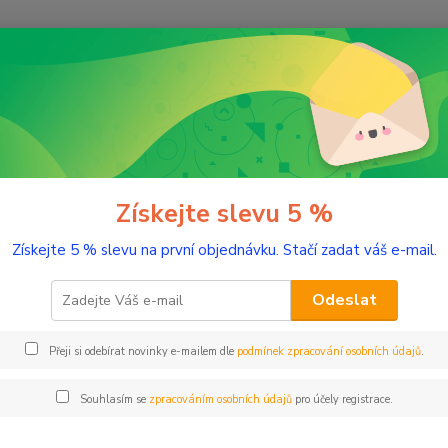
Nevíte
Hledat
+420
(Po-Pá
romaterapie
BIO éterické oleje
Bio Eukalyptus radiata 5 ml
Eukalyptus radiata 5 ml
Získejte slevu 5 %
Získejte 5 % slevu na první objednávku. Stačí zadat váš e-mail.
Typick
Odeslat
Dos
Přeji si odebírat novinky e-mailem dle
podmínek zpracování osobních údajů
.
Nej
Souhlasím se
zpracováním osobních údajů
pro účely registrace.
17