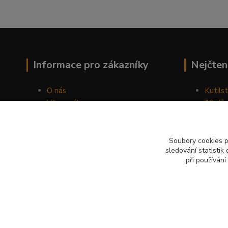
Informace pro zákazníky
Nejčten
O nás
Kutilst
Vše o nákupu
10 dův
Obchodní podmínky
chozen
Fotogalerie
Jak sp
Kontakty
Náhod
Soubory cookies 
sledování statisti
Blog
při používání