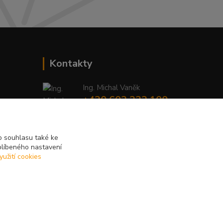
Kontakty
Ing. Michal Vaněk
+420 603 332 100
(Po-Pá, 10-17 hod.)
info@vyhodnynakup.eu
 souhlasu také ke
blíbeného nastavení
yužití cookies
Vytvořeno na
Eshop-rychle.cz