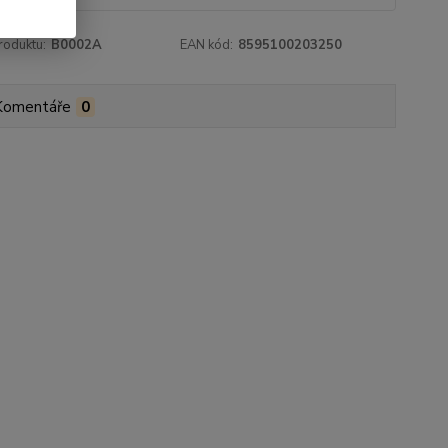
roduktu:
B0002A
EAN kód:
8595100203250
Komentáře
0