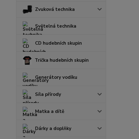
Zvuková technika
Světelná technika
CD hudebních skupin
Trička hudebních skupin
Generátory vodíku
Síla přírody
Matka a dítě
Dárky a doplňky