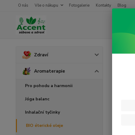
O nás
Vše o nákupu
Fotogalerie
Kontakty
Blog
Úvod
A
Zdraví
Bio 
Aromaterapie
Pro pohodu a harmonii
Jóga balanc
Inhalační tyčinky
BIO éterické oleje