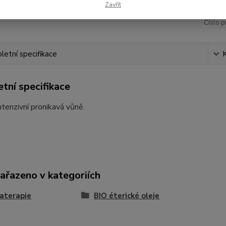
Zavřít
Číslo p
etní specifikace
tní specifikace
ntenzivní pronikavá vůně.
zařazeno v kategoriích
aterapie
BIO éterické oleje