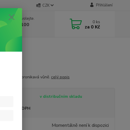
Přihlášení
CZK
 si rady? Zavolejte.
0
ks
 603 332 100
za
0 Kč
, 10-17 hod.)
á intenzivní pronikavá vůně.
celý popis
tupnost
v distribučním skladu
sme plátci DPH
9 Kč
Momentálně není k dispozici