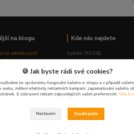
ější na blogu
Kde nás najdete
ví na zahradu patří
Kyšická 782/25B
odů, proč relaxovat
Plzeň, 312 00
ím do přírody
🍪 Jak byste rádi své cookies?
rávně pěstovat tulipány
kancelář
ně generovaný článek
používáme ke správnému fungování našeho e-shopu a v případě vašeho
k o webu, měření efektivity reklamních kampaní, zapamatování vašeho o
 stránek, či zobrazení reklam odpovídajících vašim preferencím.
Více k v
Souhlasím
Nastavení