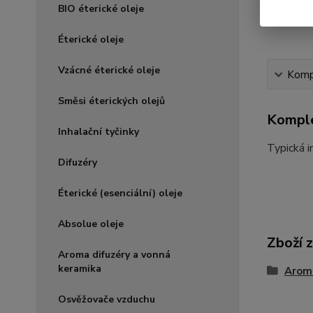
BIO éterické oleje
Éterické oleje
Vzácné éterické oleje
Kompl
Směsi éterických olejů
Komple
Inhalační tyčinky
Typická i
Difuzéry
Éterické (esenciální) oleje
Absolue oleje
Zboží 
Aroma difuzéry a vonná
keramika
Arom
Osvěžovače vzduchu