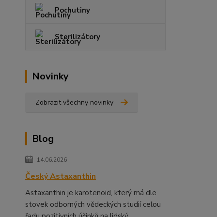
Pochutiny
Sterilizátory
Novinky
Zobrazit všechny novinky
Blog
14.06.2026
Český Astaxanthin
Astaxanthin je karotenoid, který má dle
stovek odborných vědeckých studií celou
řadu pozitivních účinků na lidský