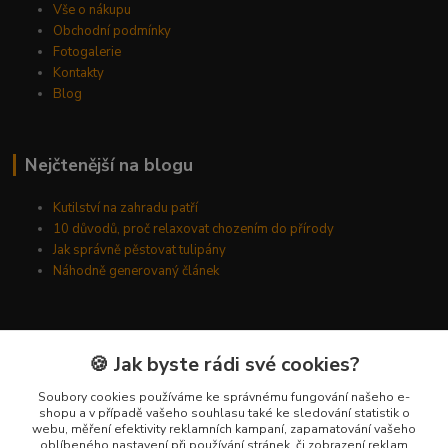
Vše o nákupu
Obchodní podmínky
Fotogalerie
Kontakty
Blog
Nejčtenější na blogu
Kutilství na zahradu patří
10 důvodů, proč relaxovat chozením do přírody
Jak správně pěstovat tulipány
Náhodně generovaný článek
Kde nás najdete
🍪 Jak byste rádi své cookies?
Kyšická 782/25B
Soubory cookies používáme ke správnému fungování našeho e-
shopu a v případě vašeho souhlasu také ke sledování statistik o
Plzeň, 312 00
webu, měření efektivity reklamních kampaní, zapamatování vašeho
oblíbeného nastavení při používání stránek, či zobrazení reklam