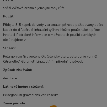
Svěží květové aroma s jemnými tóny růže.
Použití:
Přidejte 3-5 kapek do vody v aromalampě nebo požadovaný počet
kapek do difuzéru či inhalační tyčinky. Možno použít také k přímé
inhalaci. Podrobné informace o možnostech použití éterických
olejů najdete v
Složení:
Pelargonium Graveolens Oil (éterický olej z pelargonie vonné)
Citronellol* Geraniol* Linalool*. * - přírodního původu
Způsob získávání:
destilace
Latinské jméno / složení:
Pelargonium graveolens var. roseum
Země původu: