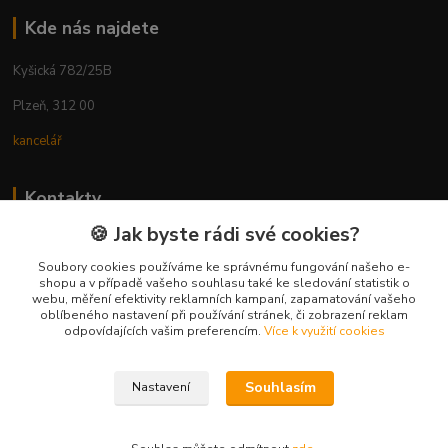
Kde nás najdete
Kyšická 782/25B
Plzeň, 312 00
kancelář
Kontakty
🍪 Jak byste rádi své cookies?
Ing. Michal Vaněk
+420 603 332 100
Soubory cookies používáme ke správnému fungování našeho e-
shopu a v případě vašeho souhlasu také ke sledování statistik o
(Po-Pá, 10-17 hod.)
webu, měření efektivity reklamních kampaní, zapamatování vašeho
oblíbeného nastavení při používání stránek, či zobrazení reklam
info@vyhodnynakup.eu
odpovídajících vašim preferencím.
Více k využití cookies
Souhlasím
Nastavení