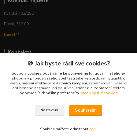
Kde nás najdete
Kyšická 782/25B
Plzeň, 312 00
kancelář
Kontakty
🍪 Jak byste rádi své cookies?
Ing. Michal Vaněk
+420 603 332 100
Soubory cookies používáme ke správnému fungování našeho e-
shopu a v případě vašeho souhlasu také ke sledování statistik o
(Po-Pá, 10-17 hod.)
webu, měření efektivity reklamních kampaní, zapamatování vašeho
oblíbeného nastavení při používání stránek, či zobrazení reklam
info@vyhodnynakup.eu
odpovídajících vašim preferencím.
Více k využití cookies
Souhlasím
Nastavení
Souhlas můžete odmítnout
zde
.
Vytvořeno na
Eshop-rychle.cz