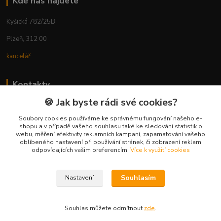
Kde nás najdete
Kyšická 782/25B
Plzeň, 312 00
kancelář
Kontakty
🍪 Jak byste rádi své cookies?
Ing. Michal Vaněk
+420 603 332 100
Soubory cookies používáme ke správnému fungování našeho e-
shopu a v případě vašeho souhlasu také ke sledování statistik o
(Po-Pá, 10-17 hod.)
webu, měření efektivity reklamních kampaní, zapamatování vašeho
oblíbeného nastavení při používání stránek, či zobrazení reklam
info@vyhodnynakup.eu
odpovídajících vašim preferencím.
Více k využití cookies
Souhlasím
Nastavení
Souhlas můžete odmítnout
zde
.
Vytvořeno na
Eshop-rychle.cz