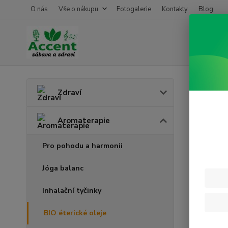
O nás
Vše o nákupu
Fotogalerie
Kontakty
Blog
Úvod
A
Zdraví
Bio 
Aromaterapie
Pro pohodu a harmonii
Jóga balanc
Inhalační tyčinky
BIO éterické oleje