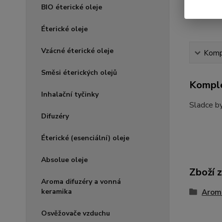
BIO éterické oleje
Éterické oleje
Vzácné éterické oleje
Kompl
Směsi éterických olejů
Komple
Inhalační tyčinky
Sladce by
Difuzéry
Éterické (esenciální) oleje
Absolue oleje
Zboží 
Aroma difuzéry a vonná
keramika
Arom
Osvěžovače vzduchu