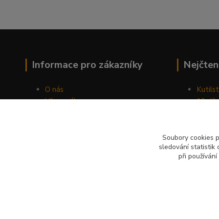
Informace pro zákazníky
Nejčten
O nás
Kutilst
Vše o nákupu
10 dův
Obchodní podmínky
chozen
Fotogalerie
Jak sp
Kontakty
Náhod
Soubory cookies 
sledování statisti
Blog
při používání