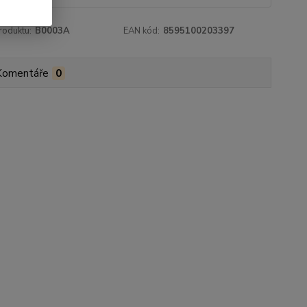
roduktu:
B0003A
EAN kód:
8595100203397
Komentáře
0