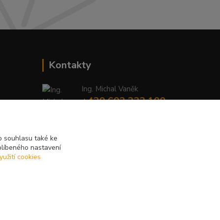
Kontakty
Ing. Michal Vaněk
+420 603 332 100
(Po-Pá, 10-17 hod.)
info@vyhodnynakup.eu
 souhlasu také ke
blíbeného nastavení
yužití cookies