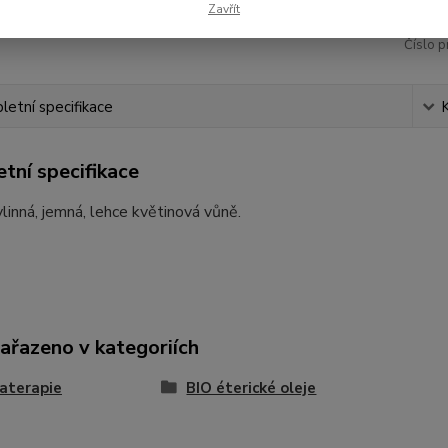
Zavřít
Číslo p
etní specifikace
tní specifikace
linná, jemná, lehce květinová vůně.
zařazeno v kategoriích
aterapie
BIO éterické oleje