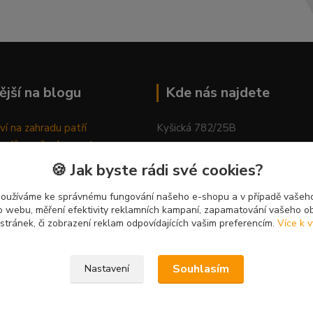
ější na blogu
Kde nás najdete
ví na zahradu patří
Kyšická 782/25B
odů, proč relaxovat
Plzeň, 312 00
ím do přírody
🍪 Jak byste rádi své cookies?
rávně pěstovat tulipány
kancelář
ně generovaný článek
používáme ke správnému fungování našeho e-shopu a v případě vašeho
k o webu, měření efektivity reklamních kampaní, zapamatování vašeho o
 stránek, či zobrazení reklam odpovídajících vašim preferencím.
Více k v
Souhlasím
Nastavení