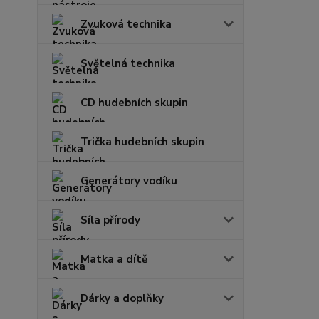
Zvuková technika
Světelná technika
CD hudebních skupin
Trička hudebních skupin
Generátory vodíku
Síla přírody
Matka a dítě
Dárky a doplňky