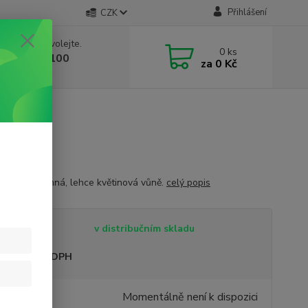
Přihlášení
CZK
 si rady? Zavolejte.
0
ks
 603 332 100
za
0 Kč
, 10-17 hod.)
 bylinná, jemná, lehce květinová vůně.
celý popis
tupnost
v distribučním skladu
sme plátci DPH
4 Kč
Momentálně není k dispozici