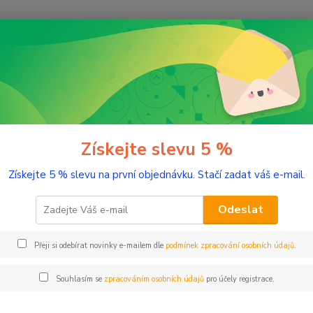
Nevíte
Hledat
+420
(Po-Pá
romaterapie
BIO éterické oleje
Bio Levandule 5 ml
Levandule 5 ml
Získejte slevu 5 %
Získejte 5 % slevu na první objednávku. Stačí zadat váš e-mail.
Sladce
Odeslat
Dos
Přeji si odebírat novinky e-mailem dle
podmínek zpracování osobních údajů
.
Nej
Souhlasím se
zpracováním osobních údajů
pro účely registrace.
19