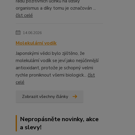
řadu pozitivních účinků na lidský
organismus a díky tomu je označován ...
číst celé
14.06.2026
Molekulární vodík
Japonskými vědci bylo zjištěno, že
molekulární vodík se jeví jako nejúčinnější
antioxidant, protože je schopný velmi
rychle proniknout všemi biologick...
číst
celé
Zobrazit všechny články
Nepropásněte novinky, akce
a slevy!