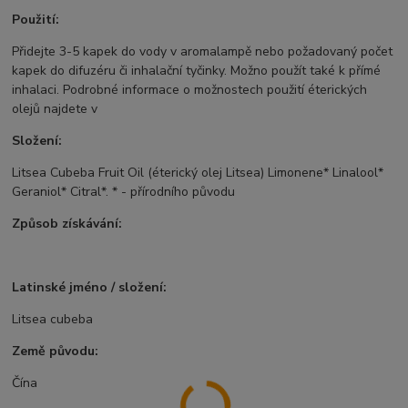
Použití:
Přidejte 3-5 kapek do vody v aromalampě nebo požadovaný počet
kapek do difuzéru či inhalační tyčinky. Možno použít také k přímé
inhalaci. Podrobné informace o možnostech použití éterických
olejů najdete v
Složení:
Litsea Cubeba Fruit Oil (éterický olej Litsea) Limonene* Linalool*
Geraniol* Citral*. * - přírodního původu
Způsob získávání:
Latinské jméno / složení:
Litsea cubeba
Země původu:
Čína