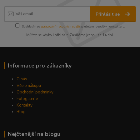
Přihlásit se
Souhlasím se
zpracováním osobních údajů
za účelem rozesílky newsletteru.
Můžete se kdykoli odhlásit. Zasíláme jednou za 14 dní.
Informace pro zákazníky
O nás
Vše o nákupu
Obchodní podmínky
Fotogalerie
Kontakty
Blog
Nejčtenější na blogu