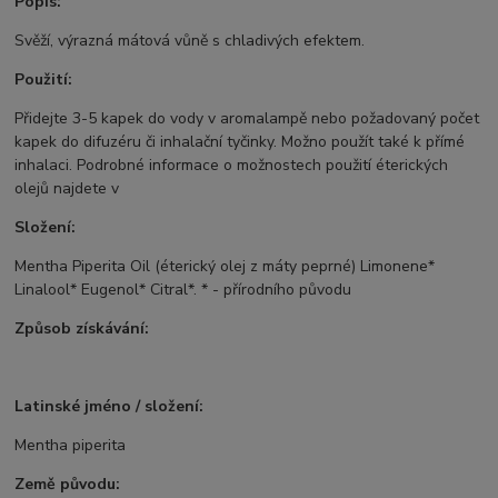
Popis:
Svěží, výrazná mátová vůně s chladivých efektem.
Použití:
Přidejte 3-5 kapek do vody v aromalampě nebo požadovaný počet
kapek do difuzéru či inhalační tyčinky. Možno použít také k přímé
inhalaci. Podrobné informace o možnostech použití éterických
olejů najdete v
Složení:
Mentha Piperita Oil (éterický olej z máty peprné) Limonene*
Linalool* Eugenol* Citral*. * - přírodního původu
Způsob získávání:
Latinské jméno / složení:
Mentha piperita
Země původu: