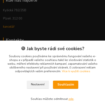
Kde nás najdete
Kyšická 782/25B
Plzeň, 312 00
kancelář
Kontakty
🍪 Jak byste rádi své cookies?
Ing. Michal Vaněk
+420 603 332 100
Soubory cookies používáme ke správnému fungování našeho e-
shopu a v případě vašeho souhlasu také ke sledování statistik o
(Po-Pá, 10-17 hod.)
webu, měření efektivity reklamních kampaní, zapamatování vašeho
oblíbeného nastavení při používání stránek, či zobrazení reklam
info@vyhodnynakup.eu
odpovídajících vašim preferencím.
Více k využití cookies
Souhlasím
Nastavení
Souhlas můžete odmítnout
zde
.
Vytvořeno na
Eshop-rychle.cz