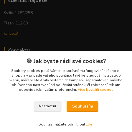
Kde nás najdete
Kyšická 782/25B
Plzeň, 312 00
kancelář
Kontakty
🍪 Jak byste rádi své cookies?
Ing. Michal Vaněk
+420 603 332 100
Soubory cookies používáme ke správnému fungování našeho e-
shopu a v případě vašeho souhlasu také ke sledování statistik o
(Po-Pá, 10-17 hod.)
webu, měření efektivity reklamních kampaní, zapamatování vašeho
oblíbeného nastavení při používání stránek, či zobrazení reklam
info@vyhodnynakup.eu
odpovídajících vašim preferencím.
Více k využití cookies
Souhlasím
Nastavení
Souhlas můžete odmítnout
zde
.
Vytvořeno na
Eshop-rychle.cz