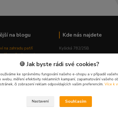
ější na blogu
Kde nás najdete
ví na zahradu patří
Kyšická 782/25B
odů, proč relaxovat
Plzeň, 312 00
ím do přírody
🍪 Jak byste rádi své cookies?
rávně pěstovat tulipány
kancelář
ně generovaný článek
používáme ke správnému fungování našeho e-shopu a v případě vašeho
k o webu, měření efektivity reklamních kampaní, zapamatování vašeho o
 stránek, či zobrazení reklam odpovídajících vašim preferencím.
Více k v
Souhlasím
Nastavení