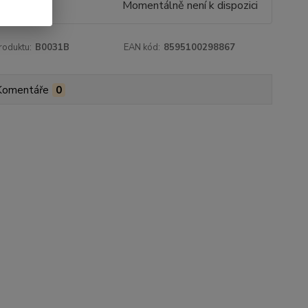
9 Kč
Momentálně není k dispozici
roduktu:
B0031B
EAN kód:
8595100298867
Komentáře
0