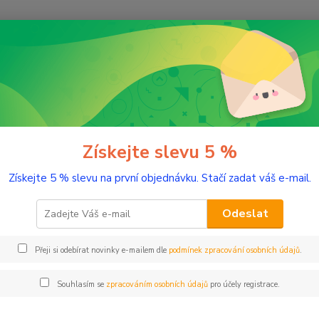
Nevíte
Hledat
+420
(Po-Pá
romaterapie
BIO éterické oleje
Bio Smrk černý 10 ml
Smrk černý 10 ml
Získejte slevu 5 %
Získejte 5 % slevu na první objednávku. Stačí zadat váš e-mail.
Hlubok
tónem
Odeslat
Přeji si odebírat novinky e-mailem dle
podmínek zpracování osobních údajů
.
Dos
Nej
Souhlasím se
zpracováním osobních údajů
pro účely registrace.