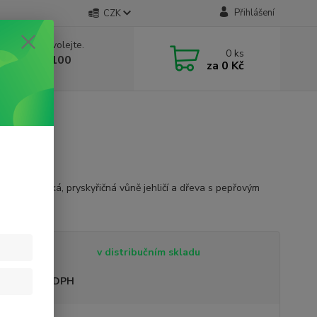
Přihlášení
CZK
 si rady? Zavolejte.
0
ks
 603 332 100
za
0 Kč
, 10-17 hod.)
á, balzamická, pryskyřičná vůně jehličí a dřeva s pepřovým
.
celý popis
tupnost
v distribučním skladu
sme plátci DPH