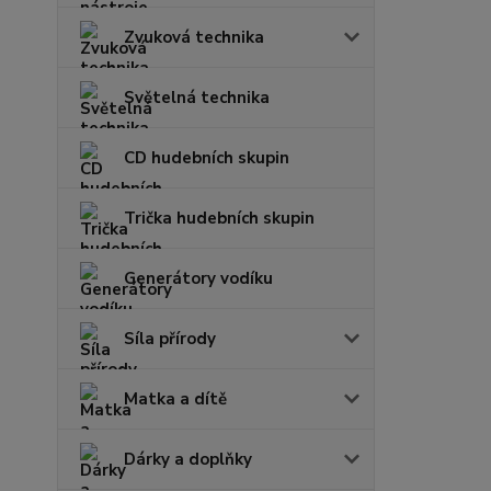
Zvuková technika
Světelná technika
CD hudebních skupin
Trička hudebních skupin
Generátory vodíku
Síla přírody
Matka a dítě
Dárky a doplňky