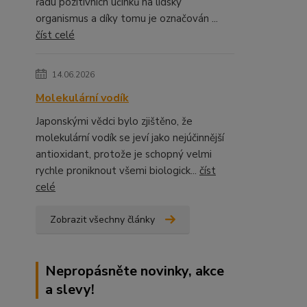
řadu pozitivních účinků na lidský
organismus a díky tomu je označován ...
číst celé
14.06.2026
Molekulární vodík
Japonskými vědci bylo zjištěno, že
molekulární vodík se jeví jako nejúčinnější
antioxidant, protože je schopný velmi
rychle proniknout všemi biologick...
číst
celé
Zobrazit všechny články
Nepropásněte novinky, akce
a slevy!