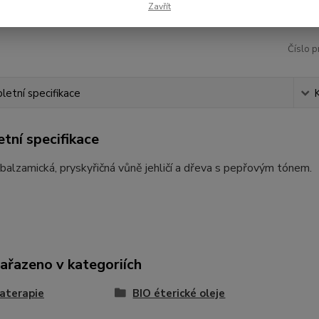
32
Zavřít
Číslo p
etní specifikace
tní specifikace
balzamická, pryskyřičná vůně jehličí a dřeva s pepřovým tónem.
zařazeno v kategoriích
aterapie
BIO éterické oleje