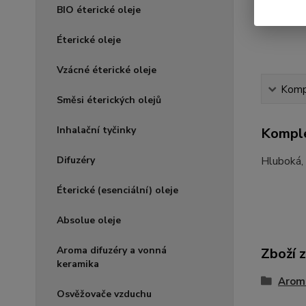
BIO éterické oleje
Éterické oleje
Vzácné éterické oleje
Kompl
Směsi éterických olejů
Inhalační tyčinky
Komple
Difuzéry
Hluboká, 
Éterické (esenciální) oleje
Absolue oleje
Aroma difuzéry a vonná
Zboží 
keramika
Arom
Osvěžovače vzduchu