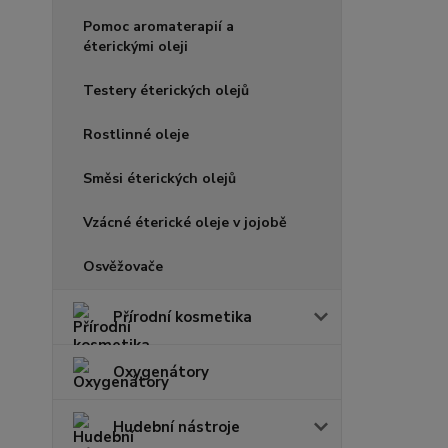
Pomoc aromaterapií a
éterickými oleji
Testery éterických olejů
Rostlinné oleje
Směsi éterických olejů
Vzácné éterické oleje v jojobě
Osvěžovače
Přírodní kosmetika
Oxygenátory
Hudební nástroje