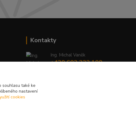
Kontakty
Ing. Michal Vaněk
+420 603 332 100
(Po-Pá, 10-17 hod.)
info@vyhodnynakup.eu
 souhlasu také ke
blíbeného nastavení
yužití cookies