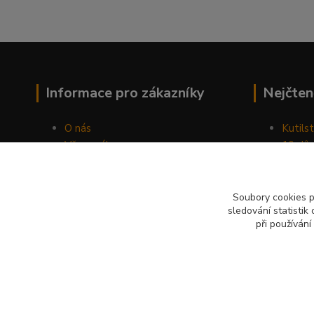
Informace pro zákazníky
Nejčten
O nás
Kutilst
Vše o nákupu
10 dův
Obchodní podmínky
chozen
Fotogalerie
Jak sp
Kontakty
Náhod
Soubory cookies 
sledování statisti
Blog
při používání