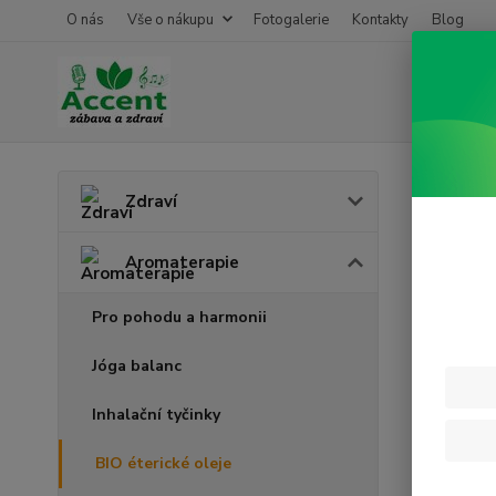
O nás
Vše o nákupu
Fotogalerie
Kontakty
Blog
Úvod
A
Zdraví
Bio 
Aromaterapie
Pro pohodu a harmonii
Jóga balanc
Inhalační tyčinky
BIO éterické oleje