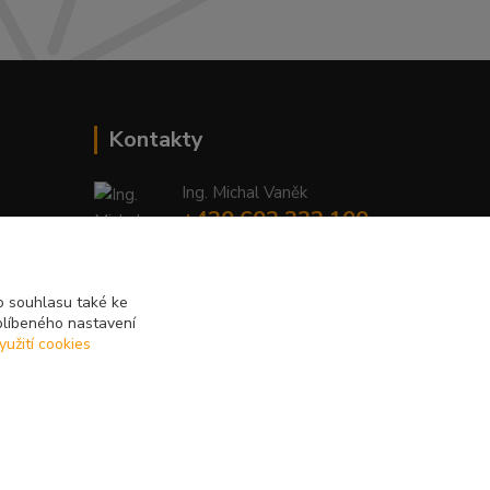
Kontakty
Ing. Michal Vaněk
+420 603 332 100
(Po-Pá, 10-17 hod.)
info@vyhodnynakup.eu
 souhlasu také ke
blíbeného nastavení
yužití cookies
Vytvořeno na
Eshop-rychle.cz