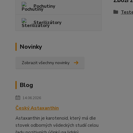
Zboží 
Pochutiny
Teste
Sterilizátory
Novinky
Zobrazit všechny novinky
Blog
14.06.2026
Český Astaxanthin
Astaxanthin je karotenoid, který má dle
stovek odborných vědeckých studií celou
řadu pozitivních účinků na lidský