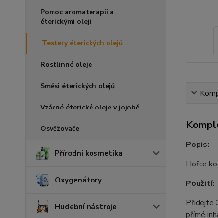
Pomoc aromaterapií a
éterickými oleji
Testery éterických olejů
Rostlinné oleje
Směsi éterických olejů
Kompl
Vzácné éterické oleje v jojobě
Komple
Osvěžovače
Popis:
Přírodní kosmetika
Hořce koř
Oxygenátory
Použití:
Přidejte 
Hudební nástroje
přímé inh