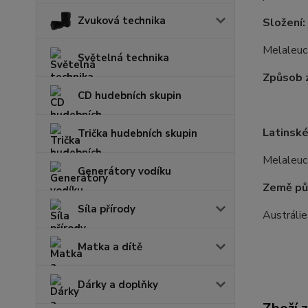
Zvuková technika
Složení:
Melaleuca
Světelná technika
Způsob z
CD hudebních skupin
Latinské
Trička hudebních skupin
Melaleuca
Generátory vodíku
Země pů
Síla přírody
Austrálie
Matka a dítě
Dárky a doplňky