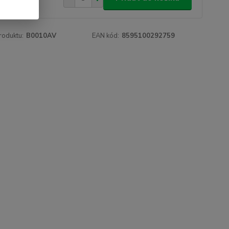
roduktu:
B0010AV
EAN kód:
8595100292759