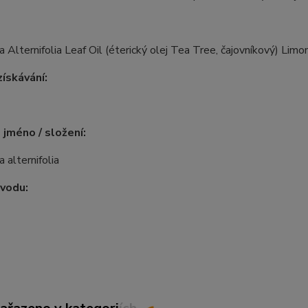
 Alternifolia Leaf Oil (éterický olej Tea Tree, čajovníkový) Limo
ískávání:
 jméno / složení:
 alternifolia
vodu: