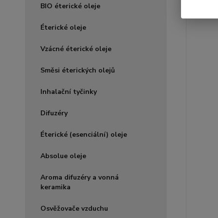
BIO éterické oleje
Éterické oleje
Vzácné éterické oleje
Směsi éterických olejů
Inhalační tyčinky
Difuzéry
Éterické (esenciální) oleje
Absolue oleje
Aroma difuzéry a vonná
keramika
Osvěžovače vzduchu