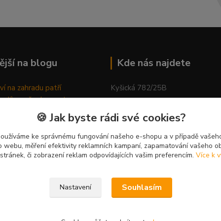
ější na blogu
Kde nás najdete
ví na zahradu patří
Kyšická 782/25B
odů, proč relaxovat
Plzeň, 312 00
ím do přírody
🍪 Jak byste rádi své cookies?
rávně pěstovat tulipány
kancelář
ně generovaný článek
používáme ke správnému fungování našeho e-shopu a v případě vašeho
k o webu, měření efektivity reklamních kampaní, zapamatování vašeho o
 stránek, či zobrazení reklam odpovídajících vašim preferencím.
Více k v
Souhlasím
Nastavení