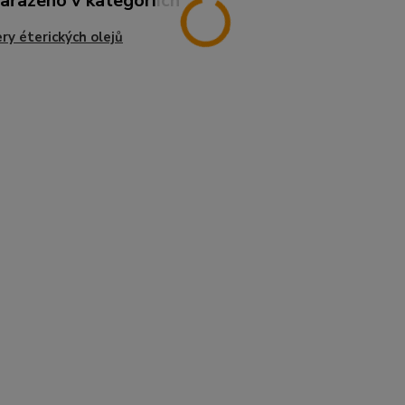
zařazeno v kategoriích
ry éterických olejů