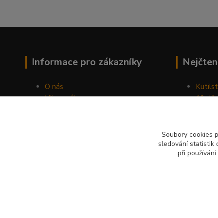
Informace pro zákazníky
Nejčten
O nás
Kutilst
Vše o nákupu
10 dův
Obchodní podmínky
chozen
Fotogalerie
Jak sp
Kontakty
Náhod
Soubory cookies 
sledování statisti
Blog
při používání