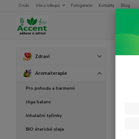
O nás
Vše o nákupu
Fotogalerie
Kontakty
Blog
Úvod
A
Zdraví
Bio 
Aromaterapie
Pro pohodu a harmonii
Jóga balanc
Inhalační tyčinky
BIO éterické oleje