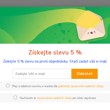
Nevíte
Hledat
+420
(Po-Pá
romaterapie
Testery éterických olejů
Bio Tea tree 2 ml tester sklo
Tea tree 2 ml tester sklo
Získejte slevu 5 %
Získejte 5 % slevu na první objednávku. Stačí zadat váš e-mail.
Antibio
Odeslat
Dos
Přeji si odebírat novinky e-mailem dle
podmínek zpracování osobních údajů
.
Nej
Souhlasím se
zpracováním osobních údajů
pro účely registrace.
77