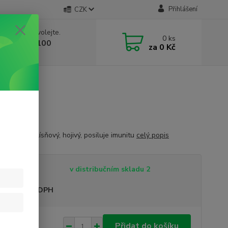
Přihlášení
CZK
 si rady? Zavolejte.
0
ks
 603 332 100
za
0 Kč
, 10-17 hod.)
tický, protiplísňový, hojivý, posiluje imunitu
celý popis
tupnost
v distribučním skladu 2
sme plátci DPH
 Kč
Přidat do košíku