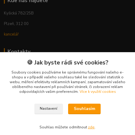
Kde nás najdete
Kyšická 782/25B
Plzeň, 312 00
kancelář
Kontakty
🍪 Jak byste rádi své cookies?
Ing. Michal Vaněk
+420 603 332 100
Soubory cookies používáme ke správnému fungování našeho e-
shopu a v případě vašeho souhlasu také ke sledování statistik o
(Po-Pá, 10-17 hod.)
webu, měření efektivity reklamních kampaní, zapamatování vašeho
oblíbeného nastavení při používání stránek, či zobrazení reklam
info@vyhodnynakup.eu
odpovídajících vašim preferencím.
Více k využití cookies
Souhlasím
Nastavení
Souhlas můžete odmítnout
zde
.
Vytvořeno na
Eshop-rychle.cz