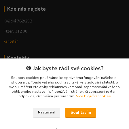
Kde nás najdete
Kyšická 782/25B
Plzeň, 312 00
kancelář
Kontakty
🍪 Jak byste rádi své cookies?
Ing. Michal Vaněk
+420 603 332 100
Soubory cookies používáme ke správnému fungování našeho e-
shopu a v případě vašeho souhlasu také ke sledování statistik o
(Po-Pá, 10-17 hod.)
webu, měření efektivity reklamních kampaní, zapamatování vašeho
oblíbeného nastavení při používání stránek, či zobrazení reklam
info@vyhodnynakup.eu
odpovídajících vašim preferencím.
Více k využití cookies
Souhlasím
Nastavení