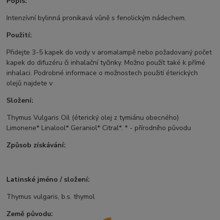
Popis:
Intenzívní bylinná pronikavá vůně s fenolickým nádechem.
Použití:
Přidejte 3-5 kapek do vody v aromalampě nebo požadovaný počet
kapek do difuzéru či inhalační tyčinky. Možno použít také k přímé
inhalaci. Podrobné informace o možnostech použití éterických
olejů najdete v
Složení:
Thymus Vulgaris Oil (éterický olej z tymiánu obecného)
Limonene* Linalool* Geraniol* Citral*. * - přírodního původu
Způsob získávání:
Latinské jméno / složení:
Thymus vulgaris, b.s. thymol
Země původu: