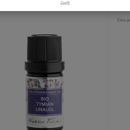
Zavřít
Číslo p