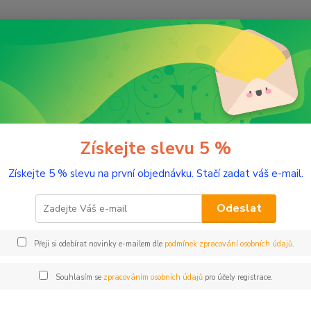
Nevíte
Hledat
+420
(Po-Pá
romaterapie
Testery éterických olejů
Bio Tymián, linalol 2 ml tester
Tymián, linalol 2 ml tester sklo
Získejte slevu 5 %
Získejte 5 % slevu na první objednávku. Stačí zadat váš e-mail.
Celkově
Odeslat
Dos
Přeji si odebírat novinky e-mailem dle
podmínek zpracování osobních údajů
.
Nej
Souhlasím se
zpracováním osobních údajů
pro účely registrace.
12