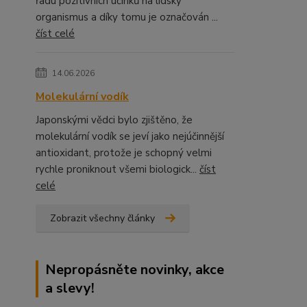
řadu pozitivních účinků na lidský
organismus a díky tomu je označován ...
číst celé
14.06.2026
Molekulární vodík
Japonskými vědci bylo zjištěno, že
molekulární vodík se jeví jako nejúčinnější
antioxidant, protože je schopný velmi
rychle proniknout všemi biologick...
číst
celé
Zobrazit všechny články
Nepropásněte novinky, akce
a slevy!