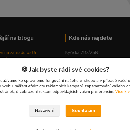
ější na blogu
Kde nás najdete
ví na zahradu patří
Kyšická 782/25B
odů, proč relaxovat
Plzeň, 312 00
ím do přírody
🍪 Jak byste rádi své cookies?
rávně pěstovat tulipány
kancelář
ně generovaný článek
používáme ke správnému fungování našeho e-shopu a v případě vašeho
k o webu, měření efektivity reklamních kampaní, zapamatování vašeho o
 stránek, či zobrazení reklam odpovídajících vašim preferencím.
Více k v
Souhlasím
Nastavení