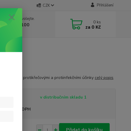
Přihlášení
CZK
 si rady? Zavolejte.
0
ks
 603 332 100
za
0 Kč
, 10-17 hod.)
 sklo
 posilující s protikřečovými a protiinfekčními účinky
celý popis
tupnost
v distribučním skladu 1
sme plátci DPH
2 Kč
Přidat do košíku