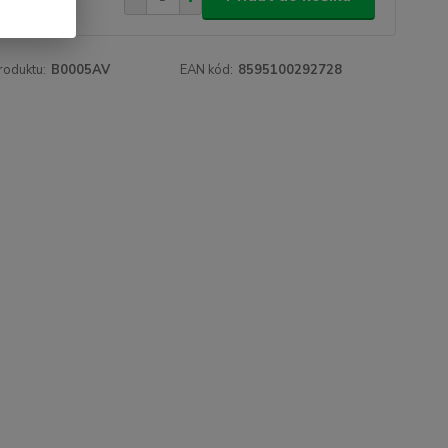
roduktu:
B0005AV
EAN kód:
8595100292728