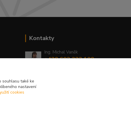
Kontakty
Ing. Michal Vaněk
+420 603 332 100
(Po-Pá, 10-17 hod.)
info@vyhodnynakup.eu
 souhlasu také ke
blíbeného nastavení
yužití cookies