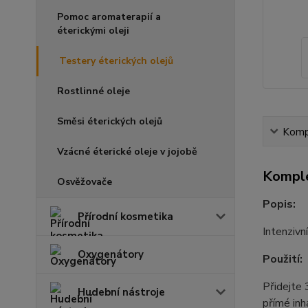
Pomoc aromaterapií a
éterickými oleji
Testery éterických olejů
Rostlinné oleje
Směsi éterických olejů
Kompl
Vzácné éterické oleje v jojobě
Komple
Osvěžovače
Popis:
Přírodní kosmetika
Intenzivn
Oxygenátory
Použití:
Přidejte 
Hudební nástroje
přímé inh