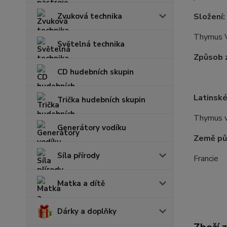
Složení:
Zvuková technika
Thymus Vu
Světelná technika
Způsob z
CD hudebních skupin
Latinské
Trička hudebních skupin
Thymus vu
Generátory vodíku
Země pů
Síla přírody
Francie
Matka a dítě
Dárky a doplňky