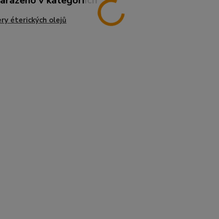
zařazeno v kategoriích
ry éterických olejů