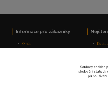
Informace pro zákazníky
Nejčten
O nás
Kutilst
Vše o nákupu
10 dův
Obchodní podmínky
chozen
Fotogalerie
Jak sp
Kontakty
Náhod
Soubory cookies 
sledování statisti
Blog
při používání