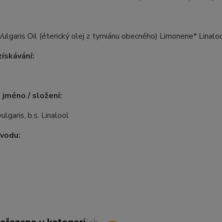
lgaris Oil (éterický olej z tymiánu obecného) Limonene* Linalool
ískávání:
 jméno / složení:
lgaris, b.s. Linalool
vodu: