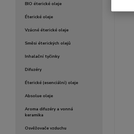
BIO éterické oleje
Éterické oleje
Vzácné éterické oleje
Směsi éterických olejů
Inhalační tyčinky
Difuzéry
Éterické (esenciální) oleje
Absolue oleje
Aroma difuzéry a vonná
keramika
Osvěžovače vzduchu