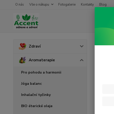
O nás
Vše o nákupu
Fotogalerie
Kontakty
Blog
Úvod
A
Zdraví
Bio 
Aromaterapie
Pro pohodu a harmonii
Jóga balanc
Inhalační tyčinky
BIO éterické oleje