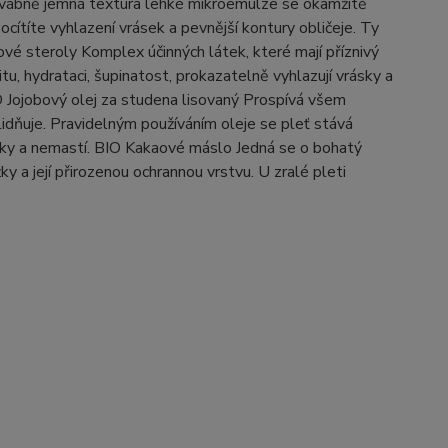
dvábně jemná textura lehké mikroemulze se okamžitě
cítíte vyhlazení vrásek a pevnější kontury obličeje. Ty
ové steroly Komplex účinných látek, které mají příznivý
u, hydrataci, šupinatost, prokazatelně vyhlazují vrásky a
O Jojobový olej za studena lisovaný Prospívá všem
lidňuje. Pravidelným používáním oleje se pleť stává
ožky a nemastí. BIO Kakaové máslo Jedná se o bohatý
y a její přirozenou ochrannou vrstvu. U zralé pleti