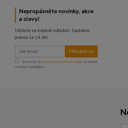
Nepropásněte novinky, akce
a slevy!
Můžete se kdykoli odhlásit. Zasíláme
jednou za 14 dní.
Přihlásit se
Souhlasím se
zpracováním osobních údajů
za účelem
rozesílky newsletteru.
N