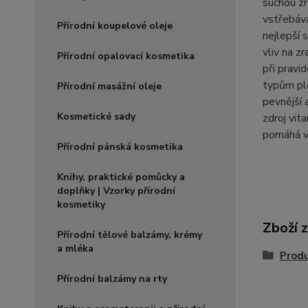
suchou z
vstřebává
Přírodní koupelové oleje
nejlepší 
vliv na z
Přírodní opalovací kosmetika
při pravi
typům ple
Přírodní masážní oleje
pevnější 
Kosmetické sady
zdroj vit
pomáhá vy
Přírodní pánská kosmetika
Knihy, praktické pomůcky a
doplňky | Vzorky přírodní
kosmetiky
Zboží 
Přírodní tělové balzámy, krémy
a mléka
Produ
Přírodní balzámy na rty