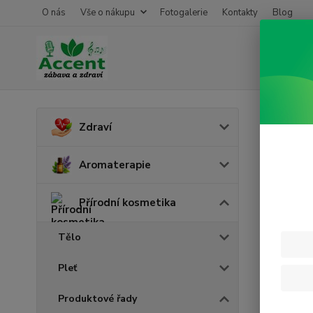
O nás
Vše o nákupu
Fotogalerie
Kontakty
Blog
Úvod
P
Zdraví
Bioa
Aromaterapie
Přírodní kosmetika
Tělo
Pleť
Produktové řady