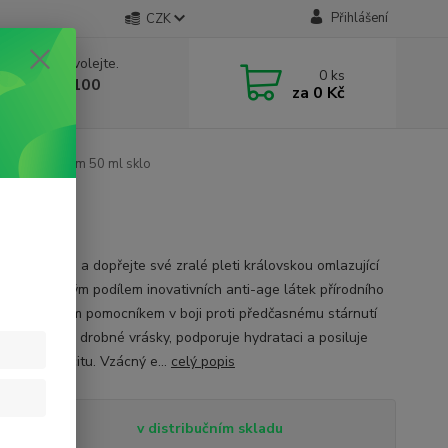
Přihlášení
CZK
 si rady? Zavolejte.
0
ks
 603 332 100
za
0 Kč
, 10-17 hod.)
omlazující krém 50 ml sklo
o
te běh času a dopřejte své zralé pleti královskou omlazující
Krém s vysokým podílem inovativních anti-age látek přírodního
 je nejlepším pomocníkem v boji proti předčasnému stárnutí
y. Vyhlazuje drobné vrásky, podporuje hydrataci a posiluje
ící se elasticitu. Vzácný e...
celý popis
tupnost
v distribučním skladu