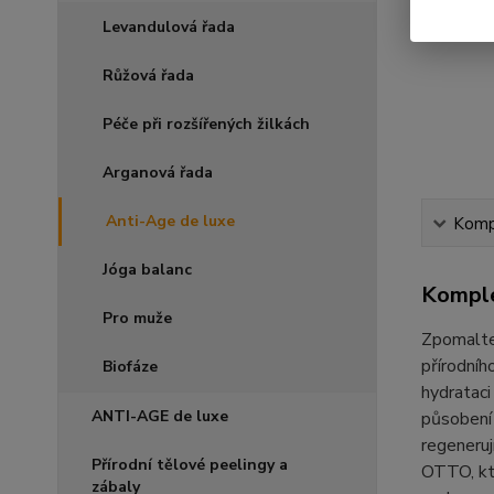
Levandulová řada
Růžová řada
Péče při rozšířených žilkách
Arganová řada
Anti-Age de luxe
Kompl
Jóga balanc
Komple
Pro muže
Zpomalte 
přírodníh
Biofáze
hydrataci
ANTI-AGE de luxe
působení 
regeneruj
Přírodní tělové peelingy a
OTTO, kte
zábaly