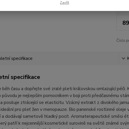
Zavřít
Nej
89
Číslo p
etní specifikace
tní specifikace
běh času a dopřejte své zralé pleti královskou omlazující péči.
o původu je nejlepším pomocníkem v boji proti předčasnému stár
 a posiluje ztrácející se elasticitu. Vzácný extrakt z divokého j
ideální pro pleť žen v menopauze. Bio panenské rostlinné oleje 
í a dodávají sametově hladký pocit. Aromaterapeutické směsi éte
rý patří k nejcennější kosmetické surovině na světě známé svými 