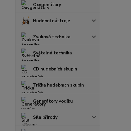
Oxygenátory
Hudební nástroje
Zvuková technika
Světelná technika
CD hudebních skupin
Trička hudebních skupin
Generátory vodíku
Síla přírody