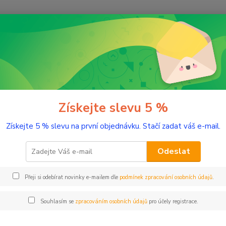
Nevíte
Hledat
+420
(Po-Pá
řírodní kosmetika
Produktové řady
Anti-Age de luxe
Bioaktivní 
ktivní omlazující krém 50 ml skl
Získejte slevu 5 %
Získejte 5 % slevu na první objednávku. Stačí zadat váš e-mail.
Zpomal
péči. 
Odeslat
původu
pokožk
Přeji si odebírat novinky e-mailem dle
podmínek zpracování osobních údajů
.
ztrácej
Souhlasím se
zpracováním osobních údajů
pro účely registrace.
Dos