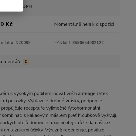
sme plátci DPH
9 Kč
Momentálně není k dispozici
roduktu:
N2009E
EAN kód:
8596654002122
Komentáře
0
 Krém s vysokým podílem inovativních anti-age látek
nutí pokožky. Vyhlazuje drobné vrásky, podporuje
amu propůjčuje receptuře výjimečné fytohormonální
v kombinaci s kakaovým máslem pleť hloubkově vyživují,
rických olejů dominuje luxusní olej z růže damašské
omlazujícími účinky. Výrazně regeneruje, posiluje