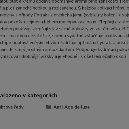
ralou pleť a krému dodává podmanivé aroma plné ženskosti. He
 a pleť zanechá hebkou a rozjasněnou. S každou aplikací krému po
suroviny z přírody Extrakt z divokého jamu (světelný kořen) + soj
ralou pokožku zejména během menopauzy a po ní. Zlepšují elasticit
delném používání zlepšují stav suché pokožky ve zralém věku. BI
ti – mastnou nezatěžuje, suchou vydatně zvláčňuje a citlivou zk
a lépe odolává vnějším vlivům. Udržuje optimální hydrataci pok
aminu E, který je silným antioxidantem. Podporuje hydrataci pokožk
hlazovat drobnější vrásky a je vhodné i k ošetření očního okolí.
zařazeno v kategoriích
ktové řady
Anti-Age de luxe