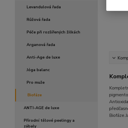
Levandulová řada
Růžová řada
Péče při rozšířených žilkách
Arganová řada
Anti-Age de luxe
Kompl
Jóga balanc
Komple
Pro muže
Kompletní
pigmentov
Biofáze
Antioxida
ANTI-AGE de luxe
předčasné
Biofáze.J
Přírodní tělové peelingy a
zábaly