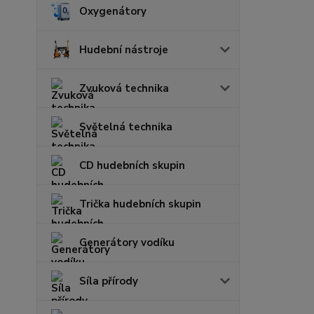
Oxygenátory
Hudební nástroje
Zvuková technika
Světelná technika
CD hudebních skupin
Trička hudebních skupin
Generátory vodíku
Síla přírody