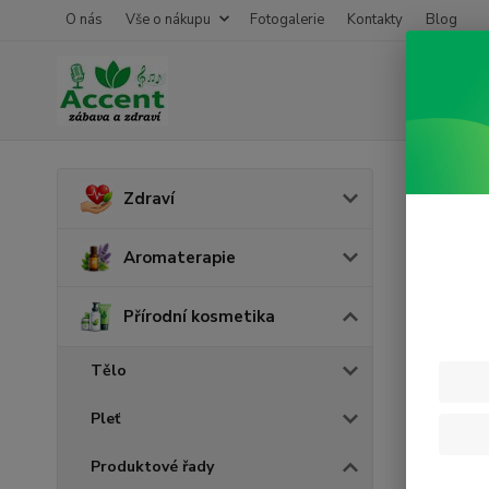
O nás
Vše o nákupu
Fotogalerie
Kontakty
Blog
Úvod
P
Zdraví
Biof
Aromaterapie
Přírodní kosmetika
Tělo
Pleť
Produktové řady