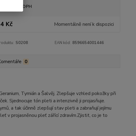
sme plátci DPH
4 Kč
Momentálně není k dispozici
roduktu:
S0208
EAN kód:
8596654001446
Komentáře
0
Geranium, Tymián a Šalvěj. Zlepšuje vzhled pokožky při
k. Sjednocuje tón pleti a intenzivně ji projasňuje.
mů, a tak účinně zlepšují stav pleti a zabraňují jejímu
v projasněnou pleť zářící zdravím.Zjistit, co je to