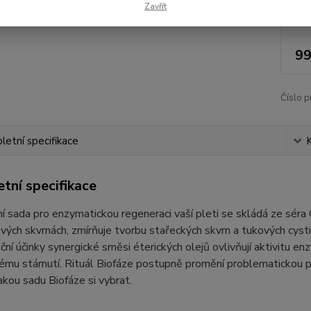
Zavřít
Nej
99
Číslo p
etní specifikace
tní specifikace
 sada pro enzymatickou regeneraci vaší pleti se skládá ze séra 
ých skvrnách, zmírňuje tvorbu stařeckých skvrn a tukových cystiče
ční účinky synergické směsi éterických olejů ovlivňují aktivitu enzy
mu stárnutí. Rituál Biofáze postupně promění problematickou pleť 
akou sadu Biofáze si vybrat.