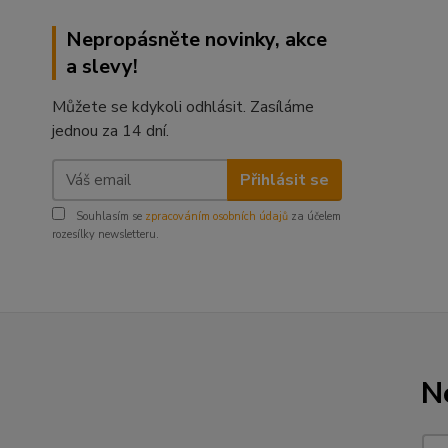
Nepropásněte novinky, akce
a slevy!
Můžete se kdykoli odhlásit. Zasíláme
jednou za 14 dní.
Přihlásit se
Souhlasím se
zpracováním osobních údajů
za účelem
rozesílky newsletteru.
N