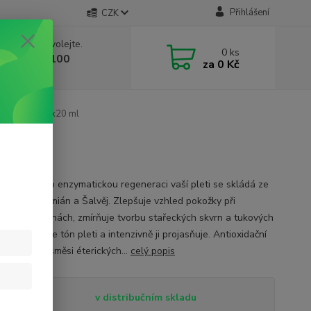
Přihlášení
CZK
 si rady? Zavolejte.
0
ks
 603 332 100
za
0 Kč
, 10-17 hod.)
éra Šalvěj, 3x20 ml
 ml
tní sada pro enzymatickou regeneraci vaší pleti se skládá ze
eranium, Tymián a Šalvěj. Zlepšuje vzhled pokožky při
tových skvrnách, zmírňuje tvorbu stařeckých skvrn a tukových
k. Sjednocuje tón pleti a intenzivně ji projasňuje. Antioxidační
synergické směsi éterických...
celý popis
tupnost
v distribučním skladu