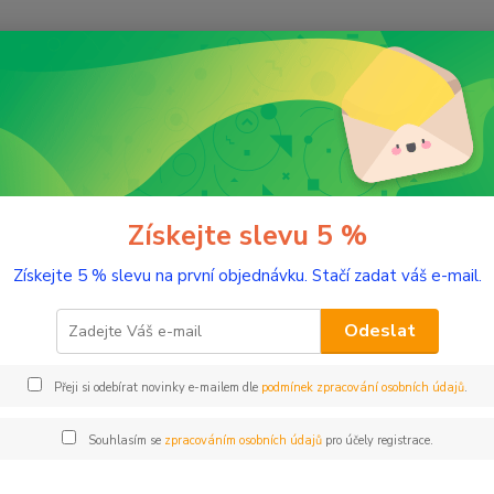
Nevíte
Hledat
+420
(Po-Pá
řírodní kosmetika
Produktové řady
Biofáze
Biofáze Obnovující s
áze Obnovující séra Šalvěj, 3x20
Získejte slevu 5 %
Získejte 5 % slevu na první objednávku. Stačí zadat váš e-mail.
Komple
séra G
Odeslat
pigmen
cystiče
Přeji si odebírat novinky e-mailem dle
podmínek zpracování osobních údajů
.
účinky 
Souhlasím se
zpracováním osobních údajů
pro účely registrace.
Dos