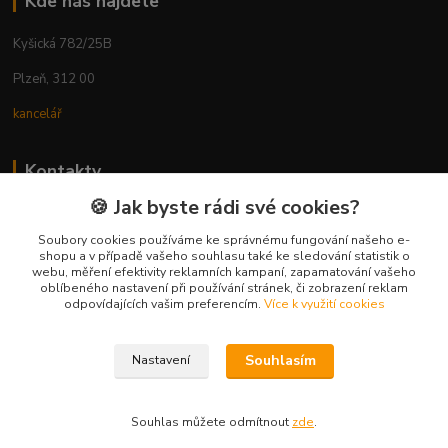
Kde nás najdete
Kyšická 782/25B
Plzeň, 312 00
kancelář
Kontakty
🍪 Jak byste rádi své cookies?
Ing. Michal Vaněk
+420 603 332 100
Soubory cookies používáme ke správnému fungování našeho e-
shopu a v případě vašeho souhlasu také ke sledování statistik o
(Po-Pá, 10-17 hod.)
webu, měření efektivity reklamních kampaní, zapamatování vašeho
oblíbeného nastavení při používání stránek, či zobrazení reklam
info@vyhodnynakup.eu
odpovídajících vašim preferencím.
Více k využití cookies
Souhlasím
Nastavení
Souhlas můžete odmítnout
zde
.
Vytvořeno na
Eshop-rychle.cz