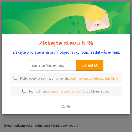
0
ks
+420 603 332 100
CZK
za
0 Kč
(Po-Pá, 10-17 hod.)
Menu
Získejte slevu 5 %
Hledat
Získejte 5 % slevu na první objednávku. Stačí zadat váš e-mail.
Úvod
Aromaterapie
Éterické oleje
Borovice 20 ml
Odeslat
Borovice 20 ml
Přeji si odebírat novinky e-mailem dle
podmínek zpracování osobních údajů
.
Souhlasím se
zpracováním osobních údajů
pro účely registrace.
Zavřít
Svěží balzamická jehličnatá vůně.
celý popis