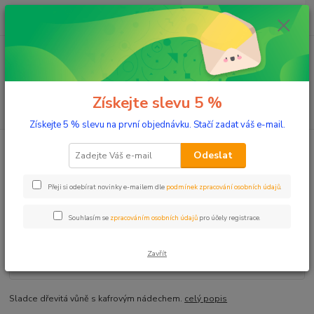
0
ks
+420 603 332 100
CZK
za
0 Kč
(Po-Pá, 10-17 hod.)
Menu
Získejte slevu 5 %
Hledat
Získejte 5 % slevu na první objednávku. Stačí zadat váš e-mail.
Úvod
Aromaterapie
Éterické oleje
Cedr 10 ml
Odeslat
Cedr 10 ml
Přeji si odebírat novinky e-mailem dle
podmínek zpracování osobních údajů
.
Souhlasím se
zpracováním osobních údajů
pro účely registrace.
Zavřít
Sladce dřevitá vůně s kafrovým nádechem.
celý popis