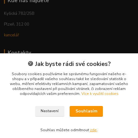
Kde nás najdete
Kyšická 782/25B
Plzeň, 312 00
kancelář
Kontakty
🍪 Jak byste rádi své cookies?
Ing. Michal Vaněk
+420 603 332 100
Soubory cookies používáme ke správnému fungování našeho e-
shopu a v případě vašeho souhlasu také ke sledování statistik o
(Po-Pá, 10-17 hod.)
webu, měření efektivity reklamních kampaní, zapamatování vašeho
oblíbeného nastavení při používání stránek, či zobrazení reklam
info@vyhodnynakup.eu
odpovídajících vašim preferencím.
Více k využití cookies
Souhlasím
Nastavení
Souhlas můžete odmítnout
zde
.
Vytvořeno na
Eshop-rychle.cz