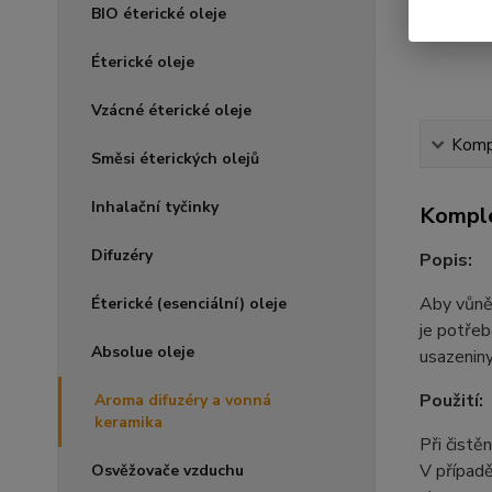
BIO éterické oleje
Éterické oleje
Vzácné éterické oleje
Kompl
Směsi éterických olejů
Inhalační tyčinky
Komple
Difuzéry
Popis:
Aby vůně 
Éterické (esenciální) oleje
je potřeb
Absolue oleje
usazeniny
Použití:
Aroma difuzéry a vonná
keramika
Při čistě
V případě
Osvěžovače vzduchu