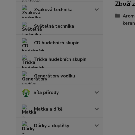
Zboží 
Zvuková technika
Aroma
kera
Světelná technika
CD hudebních skupin
Trička hudebních skupin
Generátory vodíku
Síla přírody
Matka a dítě
Dárky a doplňky