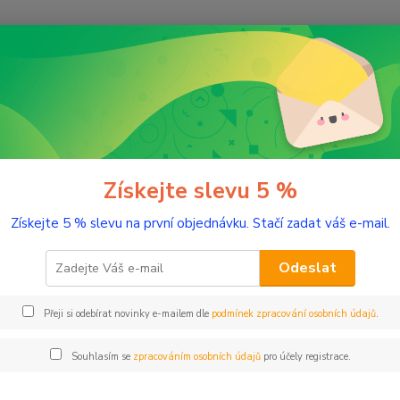
Nevíte
Hledat
+420
(Po-Pá
romaterapie
Aroma difuzéry a vonná keramika
Čisticí směs na difuz
icí směs na difuzéry 30 ml
Získejte slevu 5 %
Získejte 5 % slevu na první objednávku. Stačí zadat váš e-mail.
Lihový 
Odeslat
Dos
Přeji si odebírat novinky e-mailem dle
podmínek zpracování osobních údajů
.
Nej
Souhlasím se
zpracováním osobních údajů
pro účely registrace.
20