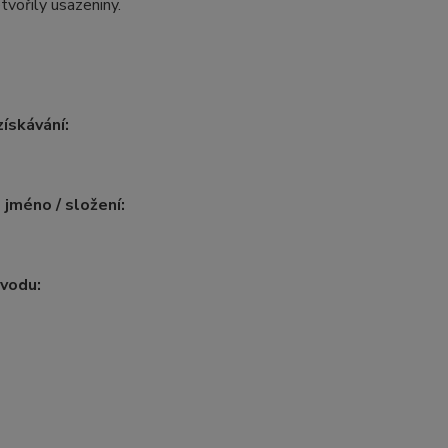
tvořily usazeniny.
ískávání:
 jméno / složení:
vodu: