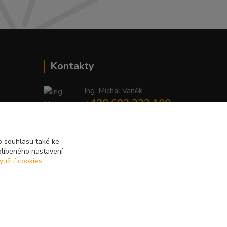
Kontakty
Ing. Michal Vaněk
+420 603 332 100
(Po-Pá, 10-17 hod.)
info@vyhodnynakup.eu
 souhlasu také ke
blíbeného nastavení
yužití cookies