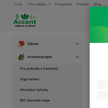
O nás
Vše o nákupu
Fotogalerie
Kontakty
Blog
Úvod
A
Zdraví
Čist
Aromaterapie
Pro pohodu a harmonii
Jóga balanc
Inhalační tyčinky
BIO éterické oleje