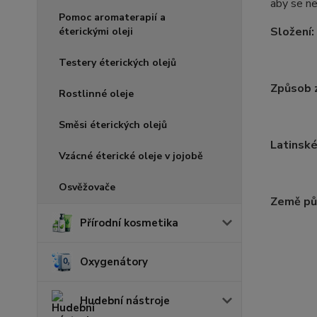
aby se ne
Pomoc aromaterapií a
Složení:
éterickými oleji
Testery éterických olejů
Způsob z
Rostlinné oleje
Směsi éterických olejů
Latinské
Vzácné éterické oleje v jojobě
Osvěžovače
Země pů
Přírodní kosmetika
Oxygenátory
Hudební nástroje