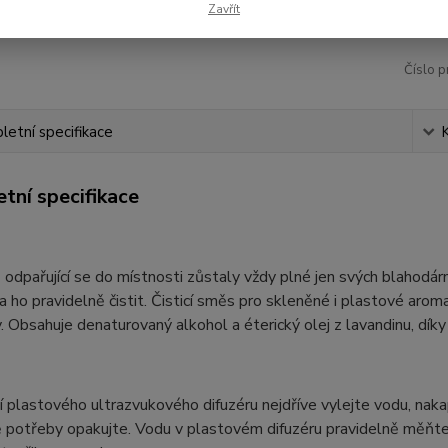
Zavřít
Číslo p
etní specifikace
tní specifikace
odpařující se do místnosti zůstaly vždy plné jen svých blahodárn
a ho pravidelně čistit. Čisticí směs pro skleněné i plastové arom
. Obsahuje denaturovaný alkohol a éterický olej z lavandinu, díky
ní plastového ultrazvukového difuzéru nejdříve vylejte vodu, nak
 potřeby opakujte. Vodu v plastovém difuzéru pravidelně měňte 