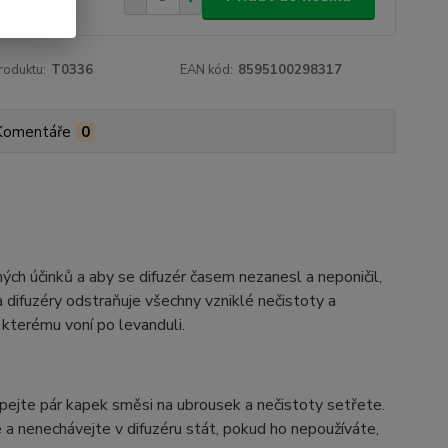
roduktu:
T0336
EAN kód:
8595100298317
Komentáře
0
ých účinků a aby se difuzér časem nezanesl a neponičil,
a difuzéry odstraňuje všechny vzniklé nečistoty a
 kterému voní po levanduli.
apejte pár kapek směsi na ubrousek a nečistoty setřete.
a nenechávejte v difuzéru stát, pokud ho nepoužíváte,