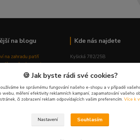
ější na blogu
Kde nás najdete
ví na zahradu patří
Kyšická 782/25B
odů, proč relaxovat
Plzeň, 312 00
ím do přírody
🍪 Jak byste rádi své cookies?
rávně pěstovat tulipány
kancelář
ně generovaný článek
používáme ke správnému fungování našeho e-shopu a v případě vašeho
k o webu, měření efektivity reklamních kampaní, zapamatování vašeho o
 stránek, či zobrazení reklam odpovídajících vašim preferencím.
Více k v
Souhlasím
Nastavení