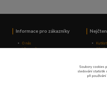
Informace pro zákazníky
Nejčten
O nás
Kutilst
Vše o nákupu
10 dův
Obchodní podmínky
chozen
Fotogalerie
Jak sp
Kontakty
Náhod
Soubory cookies 
sledování statisti
Blog
při používání