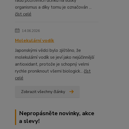
řadu pozitivních účinků na lidský
organismus a díky tomu je označován ...
číst celé
14.06.2026
Molekulární vodík
Japonskými vědci bylo zjištěno, že
molekulární vodík se jeví jako nejúčinnější
antioxidant, protože je schopný velmi
rychle proniknout všemi biologick...
číst
celé
Zobrazit všechny články
Nepropásněte novinky, akce
a slevy!