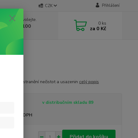
Přihlášení
CZK
 si rady? Zavolejte.
0
ks
 603 332 100
za
0 Kč
, 10-17 hod.)
éry 30 ml
čistič pro odstranění nečistot a usazenin
celý popis
tupnost
v distribučním skladu 89
sme plátci DPH
7 Kč
Přidat do košíku