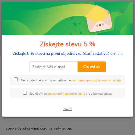
0
ks
+420 603 332 100
CZK
za
0 Kč
(Po-Pá, 10-17 hod.)
Menu
Získejte slevu 5 %
Hledat
Získejte 5 % slevu na první objednávku. Stačí zadat váš e-mail.
Úvod
Aromaterapie
Éterické oleje
Citron 20 ml
Odeslat
Citron 20 ml
Přeji si odebírat novinky e-mailem dle
podmínek zpracování osobních údajů
.
Souhlasím se
zpracováním osobních údajů
pro účely registrace.
Zavřít
Typická čerstvá vůně citronu.
celý popis