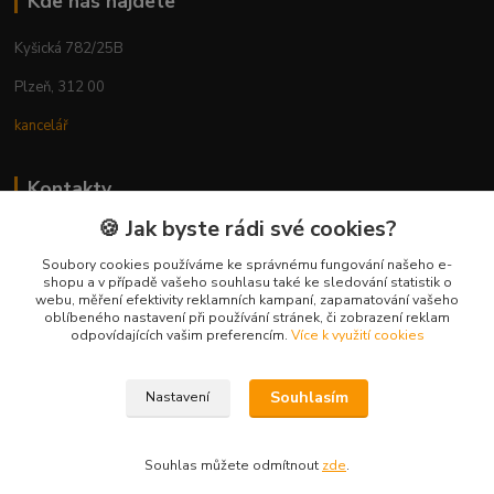
Kde nás najdete
Kyšická 782/25B
Plzeň, 312 00
kancelář
Kontakty
🍪 Jak byste rádi své cookies?
Ing. Michal Vaněk
+420 603 332 100
Soubory cookies používáme ke správnému fungování našeho e-
shopu a v případě vašeho souhlasu také ke sledování statistik o
(Po-Pá, 10-17 hod.)
webu, měření efektivity reklamních kampaní, zapamatování vašeho
oblíbeného nastavení při používání stránek, či zobrazení reklam
info@vyhodnynakup.eu
odpovídajících vašim preferencím.
Více k využití cookies
Souhlasím
Nastavení
Souhlas můžete odmítnout
zde
.
Vytvořeno na
Eshop-rychle.cz