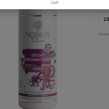
Zavřít
Nej
23
Číslo p