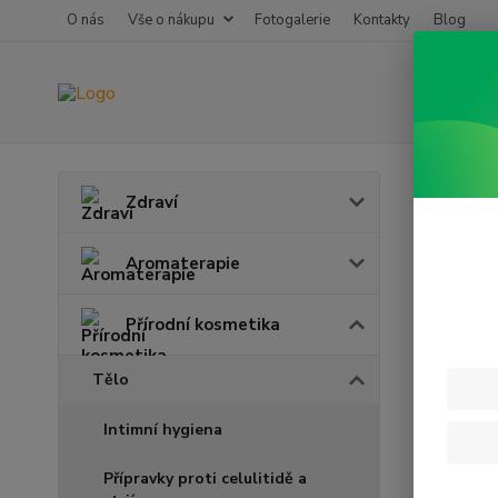
O nás
Vše o nákupu
Fotogalerie
Kontakty
Blog
Úvod
P
Zdraví
Děts
Aromaterapie
Přírodní kosmetika
Tělo
Intimní hygiena
Přípravky proti celulitidě a