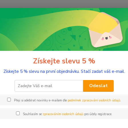
Nevíte
Hledat
+420
(Po-Pá
řírodní kosmetika
Tělo
Sprchové gely a krémy
Dětský sprchový
ký sprchový krém Anička 200 m
Získejte slevu 5 %
Získejte 5 % slevu na první objednávku. Stačí zadat váš e-mail.
Večer b
rozhod
Odeslat
krém A
batolec
Přeji si odebírat novinky e-mailem dle
podmínek zpracování osobních údajů
.
rovnov
Souhlasím se
zpracováním osobních údajů
pro účely registrace.
Dos