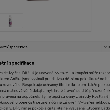
etní specifikace
tní specifikace
á citlivý čas. Dítě už je unavené, vy také – a koupání může rozhod
krém Anička jsme vyvinuli pro citlivou dětskou pokožku už od bato
u rovnováhu. Respektuje ochranný film i mikrobiom, takže po kou
mná malinová vůně dělají z mytí hru. Zároveň se dítě přirozeně zk
řipravená na odpočinek. Ty nejlepší suroviny z přírody Rostlinné
okosového oleje čistí šetrně a účinně zároveň. Vytvářejí hebkou 
kožky. Díky nim je pokožka čistá, ale ne vysušená. Glycerin Lát