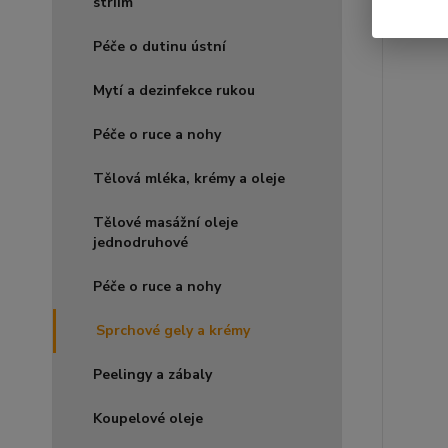
striím
Péče o dutinu ústní
Mytí a dezinfekce rukou
Péče o ruce a nohy
Tělová mléka, krémy a oleje
Tělové masážní oleje
jednodruhové
Péče o ruce a nohy
Sprchové gely a krémy
Peelingy a zábaly
Koupelové oleje