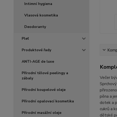
Intimní hygiena
Vlasová kosmetika
Deodoranty
Pleť
Kompl
Produktové řady
ANTI-AGE de luxe
Komple
Přírodní tělové peelingy a
Večer býv
zábaly
Sprchový 
přirozeno
Přírodní koupelové oleje
pěna a je
Přírodní opalovací kosmetika
dotek a p
cukrů a k
Přírodní masážní oleje
dětské po