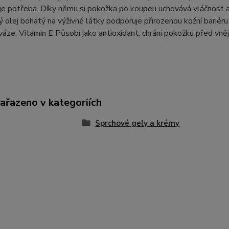
je potřeba. Díky němu si pokožka po koupeli uchovává vláčnost a
ý olej bohatý na výživné látky podporuje přirozenou kožní bariér
váze. Vitamin E Působí jako antioxidant, chrání pokožku před vnějš
zařazeno v kategoriích
Sprchové gely a krémy