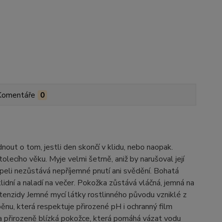
Komentáře
0
nout o tom, jestli den skončí v klidu, nebo naopak.
lecího věku. Myje velmi šetrně, aniž by narušoval její
peli nezůstává nepříjemné pnutí ani svědění. Bohatá
lidní a naladí na večer. Pokožka zůstává vláčná, jemná na
 tenzidy Jemné mycí látky rostlinného původu vzniklé z
pěnu, která respektuje přirozené pH i ochranný film
ka přirozeně blízká pokožce, která pomáhá vázat vodu