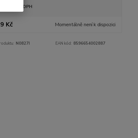
sme plátci DPH
9 Kč
Momentálně není k dispozici
roduktu:
N0827I
EAN kód:
8596654002887