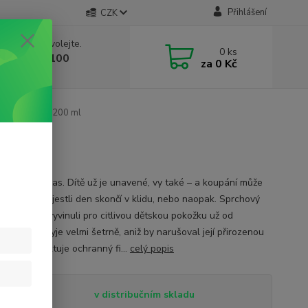
Přihlášení
CZK
 si rady? Zavolejte.
0
ks
 603 332 100
za
0 Kč
, 10-17 hod.)
 krém Anička 200 ml
l
ývá citlivý čas. Dítě už je unavené, vy také – a koupání může
nout o tom, jestli den skončí v klidu, nebo naopak. Sprchový
nička jsme vyvinuli pro citlivou dětskou pokožku už od
ího věku. Myje velmi šetrně, aniž by narušoval její přirozenou
áhu. Respektuje ochranný fi...
celý popis
tupnost
v distribučním skladu