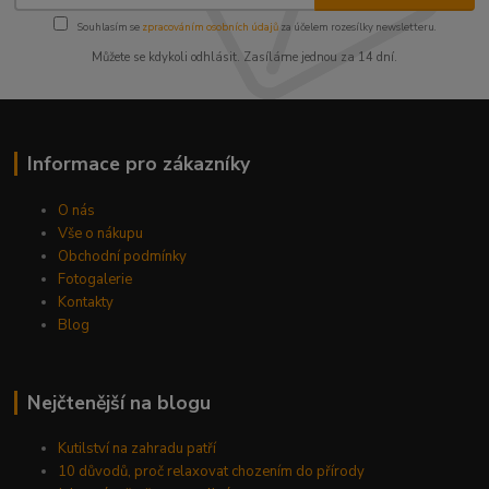
Souhlasím se
zpracováním osobních údajů
za účelem rozesílky newsletteru.
Můžete se kdykoli odhlásit. Zasíláme jednou za 14 dní.
Informace pro zákazníky
O nás
Vše o nákupu
Obchodní podmínky
Fotogalerie
Kontakty
Blog
Nejčtenější na blogu
Kutilství na zahradu patří
10 důvodů, proč relaxovat chozením do přírody