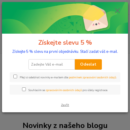
0
ks
+420 603 332 100
CZK
za
0 Kč
(Po-Pá, 10-17 hod.)
Menu
Získejte slevu 5 %
Hledat
Získejte 5 % slevu na první objednávku. Stačí zadat váš e-mail.
Úvod
Dílna a zahrada
Odeslat
Dílna a zahrada
Přeji si odebírat novinky e-mailem dle
podmínek zpracování osobních údajů
.
V této kategorii nebylo nalezeno žádné zboží.
Souhlasím se
zpracováním osobních údajů
pro účely registrace.
Zavřít
Novinky z našeho blogu