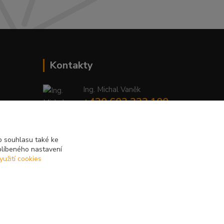
Kontakty
Ing. Michal Vaněk
+420 603 332 100
(Po-Pá, 10-17 hod.)
info@vyhodnynakup.eu
 souhlasu také ke
blíbeného nastavení
yužití cookies