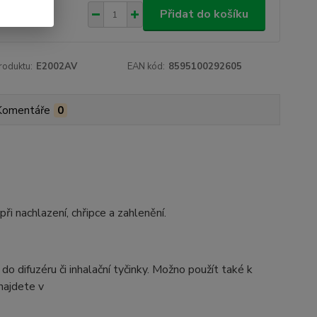
 Kč
Přidat do košíku
roduktu:
E2002AV
EAN kód:
8595100292605
Komentáře
0
i nachlazení, chřipce a zahlenění.
difuzéru či inhalační tyčinky. Možno použít také k
najdete v