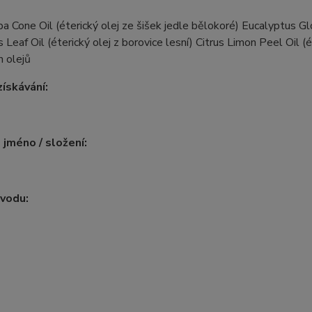
a Cone Oil (éterický olej ze šišek jedle bělokoré) Eucalyptus Gl
s Leaf Oil (éterický olej z borovice lesní) Citrus Limon Peel Oil (é
h olejů
ískávání:
 jméno / složení:
vodu: