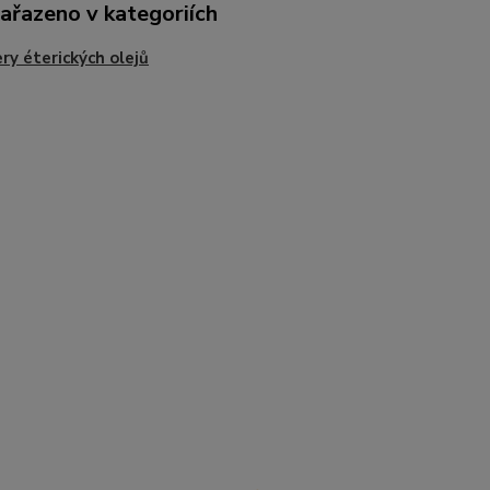
zařazeno v kategoriích
ry éterických olejů