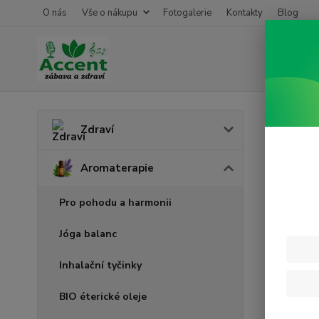
O nás
Vše o nákupu
Fotogalerie
Kontakty
Blog
Úvod
A
Zdraví
Druh
Aromaterapie
Pro pohodu a harmonii
Jóga balanc
Inhalační tyčinky
BIO éterické oleje