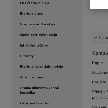
BIO éterické oleje
Éterické oleje
Vzácné éterické oleje
Směsi éterických olejů
Kompl
Inhalační tyčinky
Komple
Difuzéry
Popis:
Éterické (esenciální) oleje
Balzámová
Absolue oleje
Použití:
Aroma difuzéry a vonná
Přidejte 
keramika
přímé inh
Osvěžovače vzduchu
Složení: