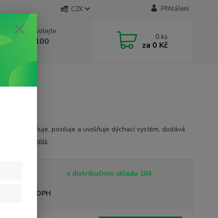
Přihlášení
CZK
 si rady? Zavolejte.
0
ks
 603 332 100
za
0 Kč
, 10-17 hod.)
ťuje a projasňuje, posiluje a uvolňuje dýchací systém, dodává
ůvěru
celý popis
tupnost
v distribučním skladu 104
sme plátci DPH