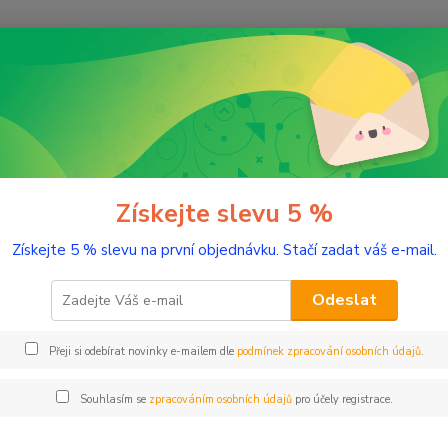
Nevíte
Hledat
+420
(Po-Pá
romaterapie
Testery éterických olejů
Druhý dech 2 ml tester sklo
ý dech 2 ml tester sklo
Získejte slevu 5 %
Získejte 5 % slevu na první objednávku. Stačí zadat váš e-mail.
Pročiš
sebed
Odeslat
Přeji si odebírat novinky e-mailem dle
podmínek zpracování osobních údajů
.
Dos
Nej
Souhlasím se
zpracováním osobních údajů
pro účely registrace.