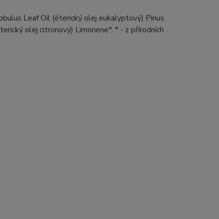
obulus Leaf Oil (éterický olej eukalyptový) Pinus
terický olej citronový) Limonene*. * - z přírodních