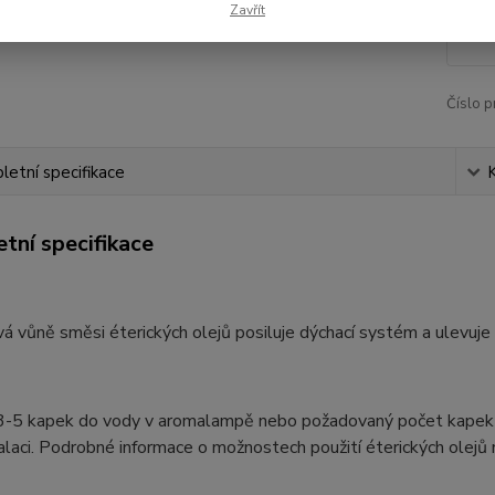
Zavřít
77
Číslo p
etní specifikace
tní specifikace
 vůně směsi éterických olejů posiluje dýchací systém a ulevuje př
3-5 kapek do vody v aromalampě nebo požadovaný počet kapek do 
alaci. Podrobné informace o možnostech použití éterických olejů 