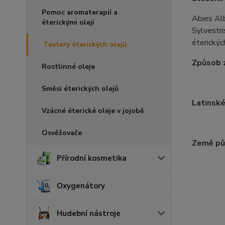
Pomoc aromaterapií a
Abies Alb
éterickými oleji
Sylvestri
éterickýc
Testery éterických olejů
Způsob z
Rostlinné oleje
Směsi éterických olejů
Latinské
Vzácné éterické oleje v jojobě
Osvěžovače
Země pů
Přírodní kosmetika
Oxygenátory
Hudební nástroje