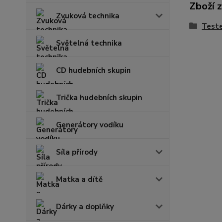
Zboží 
Zvuková technika
Teste
Světelná technika
CD hudebních skupin
Trička hudebních skupin
Generátory vodíku
Síla přírody
Matka a dítě
Dárky a doplňky