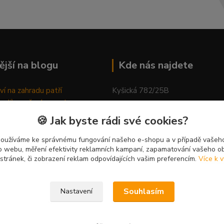
ější na blogu
Kde nás najdete
ví na zahradu patří
Kyšická 782/25B
odů, proč relaxovat
Plzeň, 312 00
ím do přírody
🍪 Jak byste rádi své cookies?
rávně pěstovat tulipány
kancelář
ně generovaný článek
používáme ke správnému fungování našeho e-shopu a v případě vašeho
k o webu, měření efektivity reklamních kampaní, zapamatování vašeho o
 stránek, či zobrazení reklam odpovídajících vašim preferencím.
Více k v
Souhlasím
Nastavení