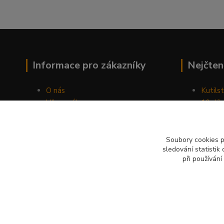
Informace pro zákazníky
Nejčten
O nás
Kutilst
Vše o nákupu
10 dův
Obchodní podmínky
chozen
Fotogalerie
Jak sp
Kontakty
Náhod
Soubory cookies 
sledování statisti
Blog
při používání