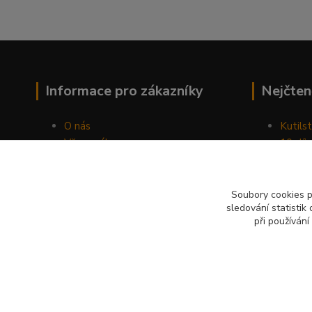
Informace pro zákazníky
Nejčten
O nás
Kutilst
Vše o nákupu
10 dův
Obchodní podmínky
chozen
Fotogalerie
Jak sp
Kontakty
Náhod
Soubory cookies 
sledování statisti
Blog
při používání