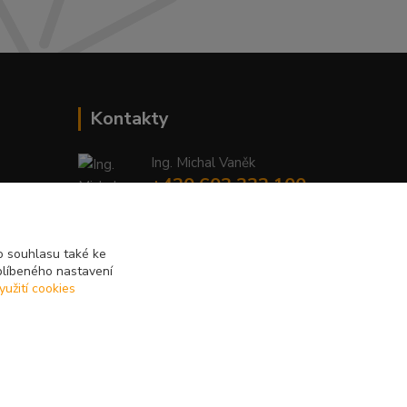
Kontakty
Ing. Michal Vaněk
+420 603 332 100
(Po-Pá, 10-17 hod.)
info@vyhodnynakup.eu
 souhlasu také ke
blíbeného nastavení
yužití cookies