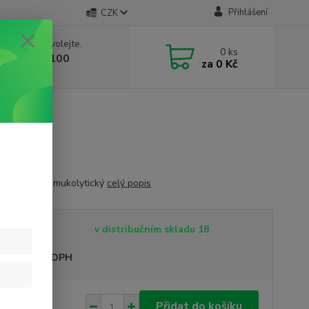
Přihlášení
CZK
 si rady? Zavolejte.
0
ks
 603 332 100
za
0 Kč
, 10-17 hod.)
 na pokožku, mukolytický
celý popis
tupnost
v distribučním skladu 18
sme plátci DPH
 Kč
Přidat do košíku