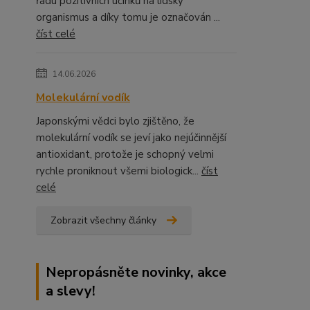
řadu pozitivních účinků na lidský
organismus a díky tomu je označován ...
číst celé
14.06.2026
Molekulární vodík
Japonskými vědci bylo zjištěno, že
molekulární vodík se jeví jako nejúčinnější
antioxidant, protože je schopný velmi
rychle proniknout všemi biologick...
číst
celé
Zobrazit všechny články
Nepropásněte novinky, akce
a slevy!