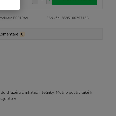
roduktu:
E0019AV
EAN kód:
8595100297136
Komentáře
0
difuzéru či inhalační tyčinky. Možno použít také k
najdete v