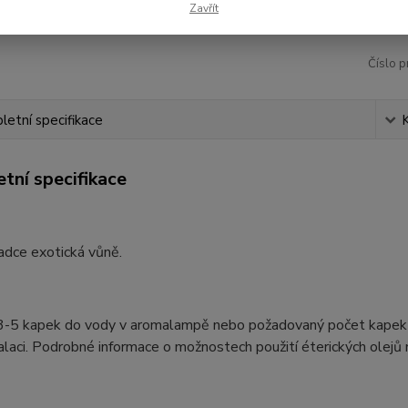
Zavřít
Číslo p
etní specifikace
tní specifikace
adce exotická vůně.
3-5 kapek do vody v aromalampě nebo požadovaný počet kapek do 
alaci. Podrobné informace o možnostech použití éterických olejů 