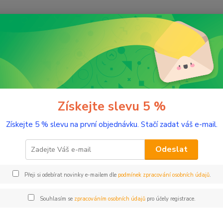
Nevíte
Hledat
+420
(Po-Pá
romaterapie
Testery éterických olejů
Elemi 2 ml tester sklo
i 2 ml tester sklo
Získejte slevu 5 %
Získejte 5 % slevu na první objednávku. Stačí zadat váš e-mail.
Hojivý
Odeslat
Dos
Přeji si odebírat novinky e-mailem dle
podmínek zpracování osobních údajů
.
Nej
Souhlasím se
zpracováním osobních údajů
pro účely registrace.
77