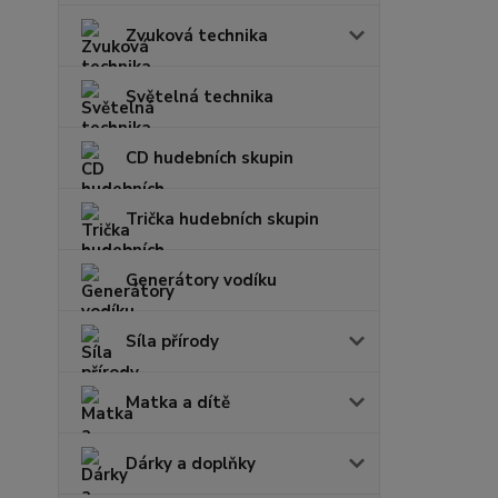
Zvuková technika
Světelná technika
CD hudebních skupin
Trička hudebních skupin
Generátory vodíku
Síla přírody
Matka a dítě
Dárky a doplňky