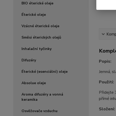
BIO éterické oleje
Éterické oleje
Vzácné éterické oleje
Kompl
Směsi éterických olejů
Inhalační tyčinky
Komple
Difuzéry
Popis:
Jemná, sl
Éterické (esenciální) oleje
Použití:
Absolue oleje
Přidejte 
Aroma difuzéry a vonná
přímé inh
keramika
Složení:
Osvěžovače vzduchu