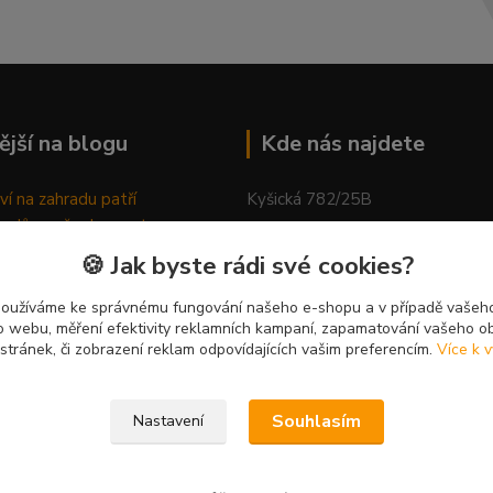
ější na blogu
Kde nás najdete
ví na zahradu patří
Kyšická 782/25B
odů, proč relaxovat
Plzeň, 312 00
ím do přírody
🍪 Jak byste rádi své cookies?
rávně pěstovat tulipány
kancelář
ně generovaný článek
používáme ke správnému fungování našeho e-shopu a v případě vašeho
k o webu, měření efektivity reklamních kampaní, zapamatování vašeho o
 stránek, či zobrazení reklam odpovídajících vašim preferencím.
Více k v
Souhlasím
Nastavení