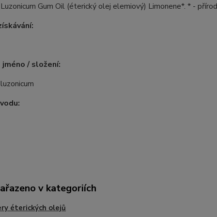
Luzonicum Gum Oil (éterický olej elemiový) Limonene*. * - příro
ískávání:
 jméno / složení:
 luzonicum
vodu:
zařazeno v kategoriích
ry éterických olejů