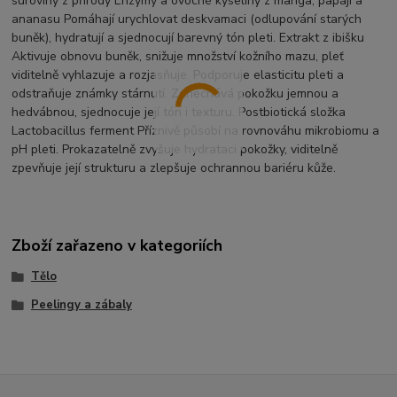
suroviny z přírody Enzymy a ovocné kyseliny z manga, papáji a
ananasu Pomáhají urychlovat deskvamaci (odlupování starých
buněk), hydratují a sjednocují barevný tón pleti. Extrakt z ibišku
Aktivuje obnovu buněk, snižuje množství kožního mazu, pleť
viditelně vyhlazuje a rozjasňuje. Podporuje elasticitu pleti a
odstraňuje známky stárnutí. Zanechává pokožku jemnou a
hedvábnou, sjednocuje její tón i texturu. Postbiotická složka
Lactobacillus ferment Příznivě působí na rovnováhu mikrobiomu a
pH pleti. Prokazatelně zvyšuje hydrataci pokožky, viditelně
zpevňuje její strukturu a zlepšuje ochrannou bariéru kůže.
Zboží zařazeno v kategoriích
Tělo
Peelingy a zábaly