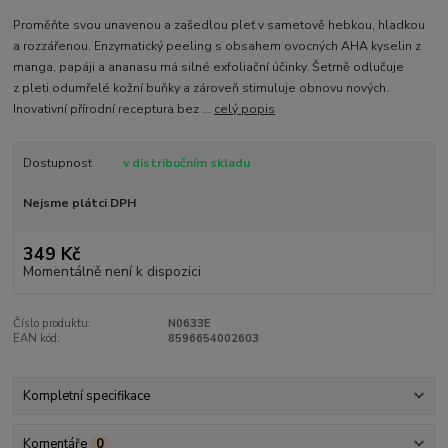
Proměňte svou unavenou a zašedlou pleť v sametově hebkou, hladkou
a rozzářenou. Enzymatický peeling s obsahem ovocných AHA kyselin z
manga, papáji a ananasu má silné exfoliační účinky. Šetrně odlučuje
z pleti odumřelé kožní buňky a zároveň stimuluje obnovu nových.
Inovativní přírodní receptura bez ...
celý popis
Dostupnost
v distribučním skladu
Nejsme plátci DPH
349 Kč
Momentálně není k dispozici
Číslo produktu:
N0633E
EAN kód:
8596654002603
Kompletní specifikace
Komentáře
0