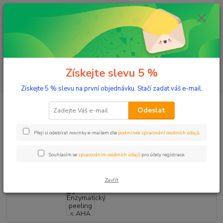
0
ks
+420 603 332 100
CZK
za
0 Kč
(Po-Pá, 10-17 hod.)
Menu
Získejte slevu 5 %
Hledat
Získejte 5 % slevu na první objednávku. Stačí zadat váš e-mail.
Úvod
Přírodní kosmetika
Tělo
Peelingy a zábaly
Enzymatický
Odeslat
peeling s AHA kyselinami 50 ml
Enzymatický peeling s AHA
Přeji si odebírat novinky e-mailem dle
podmínek zpracování osobních údajů
.
kyselinami 50 ml
Souhlasím se
zpracováním osobních údajů
pro účely registrace.
Zavřít