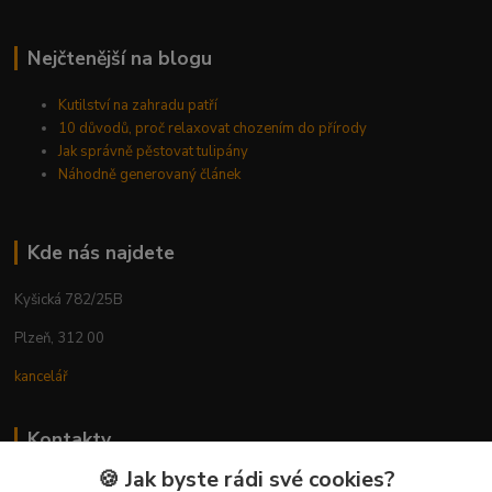
Nejčtenější na blogu
Kutilství na zahradu patří
10 důvodů, proč relaxovat chozením do přírody
Jak správně pěstovat tulipány
Náhodně generovaný článek
Kde nás najdete
Kyšická 782/25B
Plzeň, 312 00
kancelář
Kontakty
🍪 Jak byste rádi své cookies?
Ing. Michal Vaněk