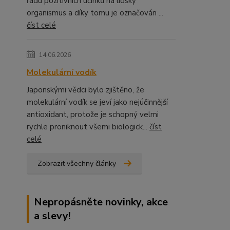
řadu pozitivních účinků na lidský
organismus a díky tomu je označován ...
číst celé
14.06.2026
Molekulární vodík
Japonskými vědci bylo zjištěno, že
molekulární vodík se jeví jako nejúčinnější
antioxidant, protože je schopný velmi
rychle proniknout všemi biologick...
číst
celé
Zobrazit všechny články
Nepropásněte novinky, akce
a slevy!