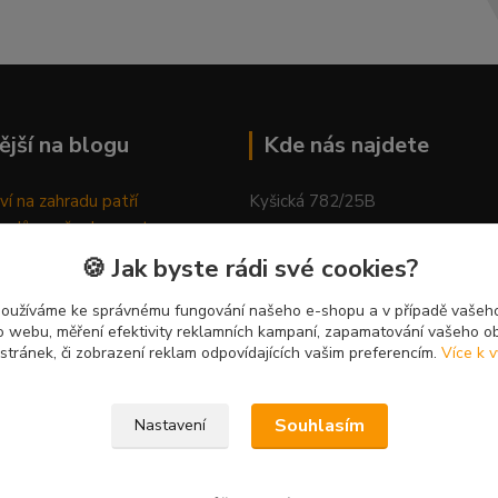
ější na blogu
Kde nás najdete
ví na zahradu patří
Kyšická 782/25B
odů, proč relaxovat
Plzeň, 312 00
ím do přírody
🍪 Jak byste rádi své cookies?
rávně pěstovat tulipány
kancelář
ně generovaný článek
používáme ke správnému fungování našeho e-shopu a v případě vašeho
k o webu, měření efektivity reklamních kampaní, zapamatování vašeho o
 stránek, či zobrazení reklam odpovídajících vašim preferencím.
Více k v
Souhlasím
Nastavení