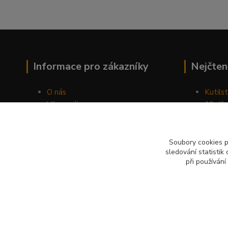
Informace pro zákazníky
Nejčten
O nás
Kutilst
Vše o nákupu
10 dův
Obchodní podmínky
chozen
Fotogalerie
Jak sp
Kontakty
Náhod
Soubory cookies 
sledování statisti
Blog
při používání