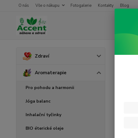
O nás
Vše o nákupu
Fotogalerie
Kontakty
Blog
Úvod
A
Zdraví
Euka
Aromaterapie
Pro pohodu a harmonii
Jóga balanc
Inhalační tyčinky
BIO éterické oleje