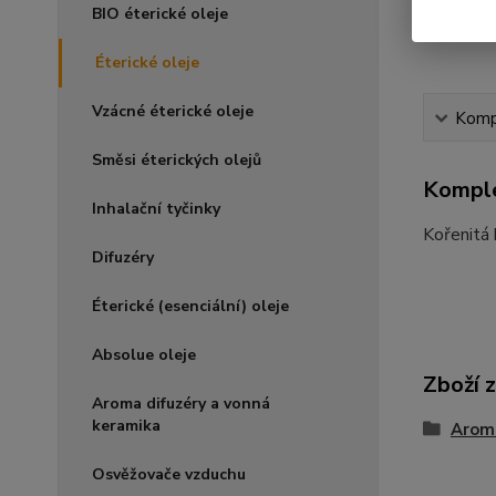
BIO éterické oleje
Éterické oleje
Vzácné éterické oleje
Kompl
Směsi éterických olejů
Komple
Inhalační tyčinky
Kořenitá 
Difuzéry
Éterické (esenciální) oleje
Absolue oleje
Zboží 
Aroma difuzéry a vonná
keramika
Arom
Osvěžovače vzduchu