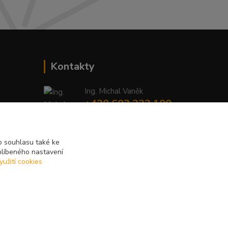
Kontakty
Ing. Michal Vaněk
+420 603 332 100
(Po-Pá, 10-17 hod.)
info@vyhodnynakup.eu
 souhlasu také ke
blíbeného nastavení
yužití cookies