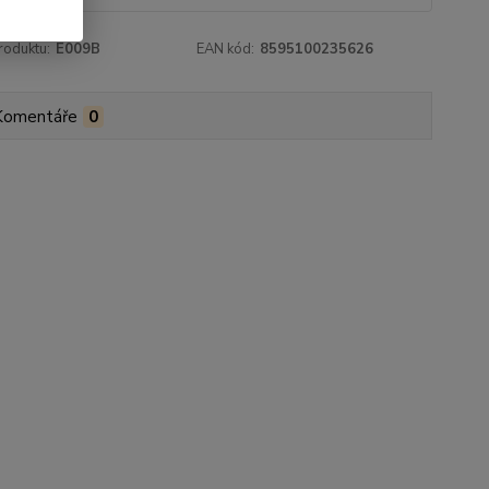
roduktu:
E009B
EAN kód:
8595100235626
Komentáře
0