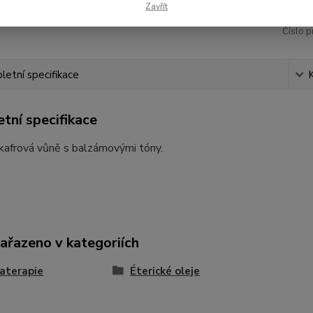
Zavřít
Číslo p
etní specifikace
tní specifikace
kafrová vůně s balzámovými tóny.
zařazeno v kategoriích
aterapie
Éterické oleje