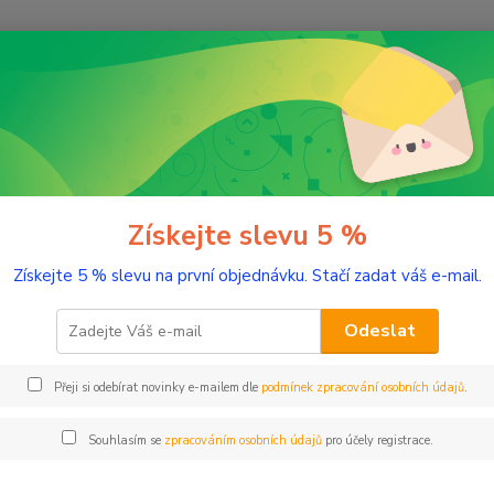
Nevíte
Hledat
+420
(Po-Pá
romaterapie
Éterické oleje
Eukalyptus camaldulensis 10 ml
lyptus camaldulensis 10 ml
Získejte slevu 5 %
Získejte 5 % slevu na první objednávku. Stačí zadat váš e-mail.
Kořeni
Odeslat
Dos
Přeji si odebírat novinky e-mailem dle
podmínek zpracování osobních údajů
.
Nej
Souhlasím se
zpracováním osobních údajů
pro účely registrace.
17