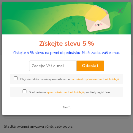
0
ks
+420 603 332 100
CZK
za
0 Kč
(Po-Pá, 10-17 hod.)
Menu
Získejte slevu 5 %
Hledat
Získejte 5 % slevu na první objednávku. Stačí zadat váš e-mail.
Úvod
Aromaterapie
Éterické oleje
Fenykl 10 ml
Odeslat
Fenykl 10 ml
Přeji si odebírat novinky e-mailem dle
podmínek zpracování osobních údajů
.
Souhlasím se
zpracováním osobních údajů
pro účely registrace.
Zavřít
Sladká bylinná anýzová vůně.
celý popis