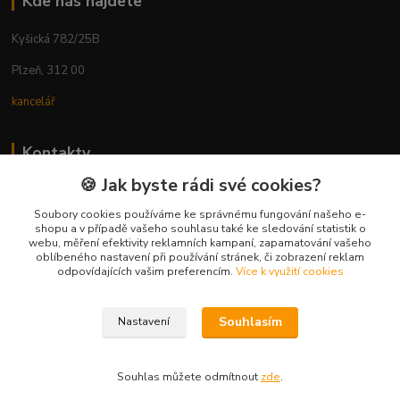
Kde nás najdete
Kyšická 782/25B
Plzeň, 312 00
kancelář
Kontakty
🍪 Jak byste rádi své cookies?
Ing. Michal Vaněk
+420 603 332 100
Soubory cookies používáme ke správnému fungování našeho e-
shopu a v případě vašeho souhlasu také ke sledování statistik o
(Po-Pá, 10-17 hod.)
webu, měření efektivity reklamních kampaní, zapamatování vašeho
oblíbeného nastavení při používání stránek, či zobrazení reklam
info@vyhodnynakup.eu
odpovídajících vašim preferencím.
Více k využití cookies
Souhlasím
Nastavení
Souhlas můžete odmítnout
zde
.
Vytvořeno na
Eshop-rychle.cz