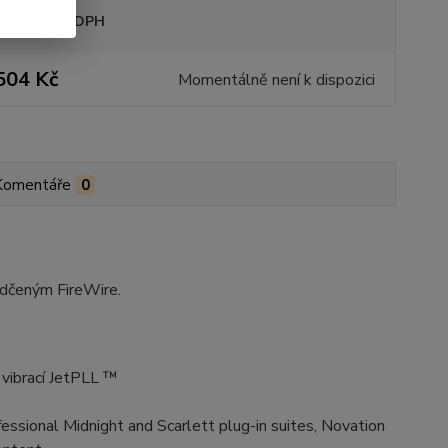
sme plátci DPH
504 Kč
Momentálně není k dispozici
Komentáře
0
dčeným FireWire.
 vibrací JetPLL ™
ssional Midnight and Scarlett plug-in suites, Novation