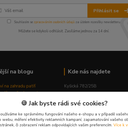
Přihlásit se
Souhlasím se
zpracováním osobních údajů
za účelem rozesílky newsletteru.
Můžete se kdykoli odhlásit. Zasíláme jednou za 14 dní.
ější na blogu
Kde nás najdete
ví na zahradu patří
Kyšická 782/25B
odů, proč relaxovat
Plzeň, 312 00
ím do přírody
🍪 Jak byste rádi své cookies?
rávně pěstovat tulipány
kancelář
ně generovaný článek
používáme ke správnému fungování našeho e-shopu a v případě vašeho
k o webu, měření efektivity reklamních kampaní, zapamatování vašeho o
 stránek, či zobrazení reklam odpovídajících vašim preferencím.
Více k v