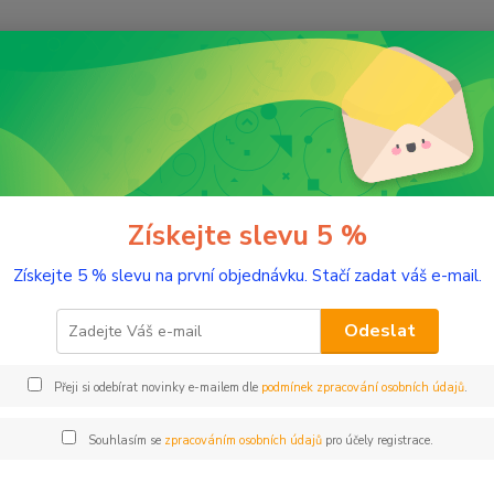
Nevíte
Hledat
+420
(Po-Pá
vuková technika
Zvukové karty
Focusrite SAFFIRE PRO 26
srite SAFFIRE PRO 26
Získejte slevu 5 %
- 4 %
Získejte 5 % slevu na první objednávku. Stačí zadat váš e-mail.
Společ
SAFFIR
Odeslat
termín
Přeji si odebírat novinky e-mailem dle
podmínek zpracování osobních údajů
.
Dos
Souhlasím se
zpracováním osobních údajů
pro účely registrace.
Cen