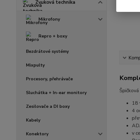
Zvuková technika
Mikrofony
Repro + boxy
Bezdrátové systémy
Kompl
Mixpulty
Komple
Procesory, přehrávače
Špičková
Sluchátka + In-ear monitory
18 
Zesilovače a DI boxy
4 o
pře
Kabely
ADA
v c
Konektory