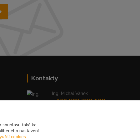
Kontakty
Ing. Michal Vaněk
+420 603 332 100
(Po-Pá, 10-17 hod.)
info@vyhodnynakup.eu
 souhlasu také ke
blíbeného nastavení
yužití cookies