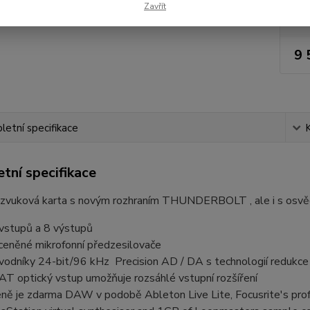
Zavřít
Nej
9 
etní specifikace
tní specifikace
 zvuková karta s novým rozhraním THUNDERBOLT , ale i s osvě
vstupů a 8 výstupů
ceněné mikrofonní předzesilovače
vodníky 24-bit/96 kHz Precision AD / DA s technologií redukce
T optický vstup umožňuje rozsáhlé vstupní rozšíření
eně je zdarma DAW v podobě Ableton Live Lite, Focusrite's profe