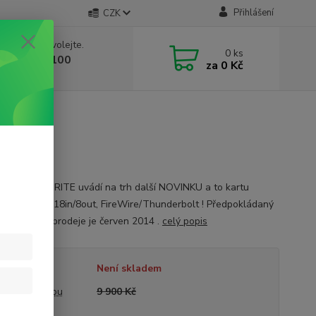
Přihlášení
CZK
 si rady? Zavolejte.
0
ks
 603 332 100
za
0 Kč
, 10-17 hod.)
nost FOCUSRITE uvádí na trh další NOVINKU a to kartu
E PRO 26 – 18in/8out, FireWire/Thunderbolt ! Předpokládaný
 uvedení do prodeje je červen 2014 .
celý popis
tupnost
Není skladem
a před slevou
9 900 Kč