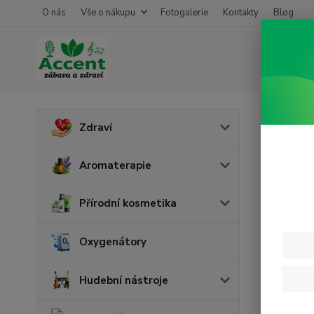
O nás
Vše o nákupu
Fotogalerie
Kontakty
Blog
Úvod
Z
Zdraví
Focu
Aromaterapie
Přírodní kosmetika
Oxygenátory
Hudební nástroje