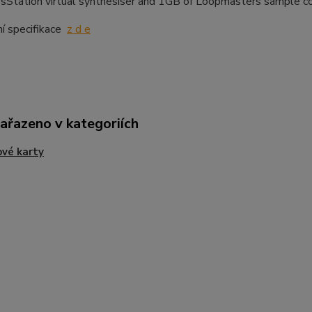
sStation virtual synthesiser and 1GB of Loopmasters sample c
í specifikace
z d e
zařazeno v kategoriích
vé karty