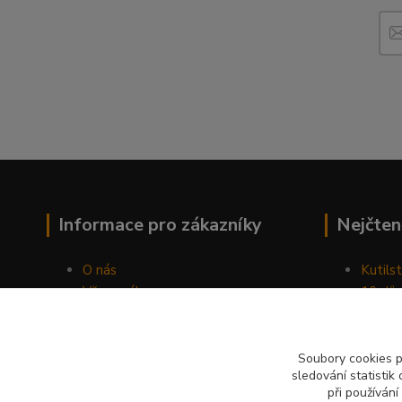
Informace pro zákazníky
Nejčten
O nás
Kutilst
Vše o nákupu
10 dův
Obchodní podmínky
chozen
Fotogalerie
Jak sp
Kontakty
Náhod
Soubory cookies 
sledování statisti
Blog
při používání