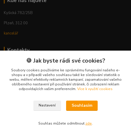
Kde nás najdete
Kyšická 782/25B
Plzeň, 312 00
kancelář
Kontakty
🍪 Jak byste rádi své cookies?
Ing. Michal Vaněk
+420 603 332 100
Soubory cookies používáme ke správnému fungování našeho e-
shopu a v případě vašeho souhlasu také ke sledování statistik o
(Po-Pá, 10-17 hod.)
webu, měření efektivity reklamních kampaní, zapamatování vašeho
oblíbeného nastavení při používání stránek, či zobrazení reklam
info@vyhodnynakup.eu
odpovídajících vašim preferencím.
Více k využití cookies
Souhlasím
Nastavení
Souhlas můžete odmítnout
zde
.
Vytvořeno na
Eshop-rychle.cz