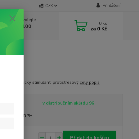
Přihlášení
CZK
 si rady? Zavolejte.
0
ks
 603 332 100
za
0 Kč
, 10-17 hod.)
ester sklo
ační, lymfatický stimulant, protistresový
celý popis
tupnost
v distribučním skladu 96
sme plátci DPH
 Kč
Přidat do košíku