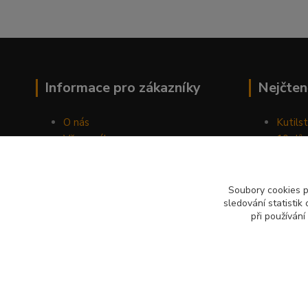
Informace pro zákazníky
Nejčten
O nás
Kutilst
Vše o nákupu
10 dův
Obchodní podmínky
chozen
Fotogalerie
Jak sp
Kontakty
Náhod
Soubory cookies 
sledování statisti
Blog
při používání