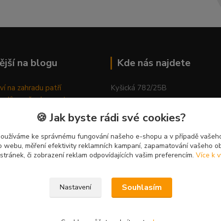
ější na blogu
Kde nás najdete
ví na zahradu patří
Kyšická 782/25B
odů, proč relaxovat
Plzeň, 312 00
ím do přírody
🍪 Jak byste rádi své cookies?
rávně pěstovat tulipány
kancelář
ně generovaný článek
používáme ke správnému fungování našeho e-shopu a v případě vašeho
k o webu, měření efektivity reklamních kampaní, zapamatování vašeho o
 stránek, či zobrazení reklam odpovídajících vašim preferencím.
Více k v
Souhlasím
Nastavení