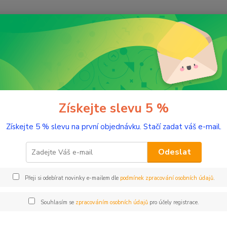
Nevíte
Hledat
+420
(Po-Pá
romaterapie
Pomoc aromaterapií a éterickými oleji
Grapefruit 2 ml t
efruit 2 ml tester sklo
Získejte slevu 5 %
Získejte 5 % slevu na první objednávku. Stačí zadat váš e-mail.
Detoxik
Odeslat
Dos
Přeji si odebírat novinky e-mailem dle
podmínek zpracování osobních údajů
.
Nej
Souhlasím se
zpracováním osobních údajů
pro účely registrace.
77