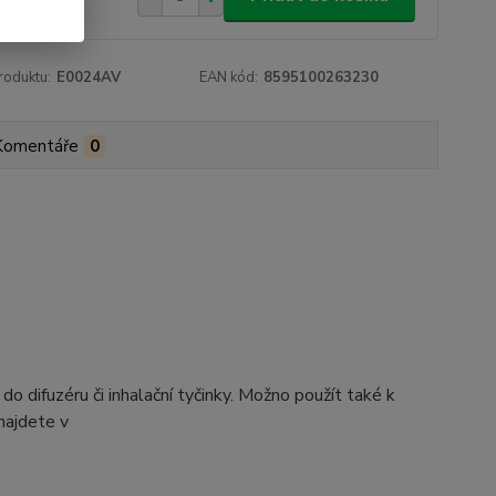
roduktu:
E0024AV
EAN kód:
8595100263230
Komentáře
0
difuzéru či inhalační tyčinky. Možno použít také k
najdete v