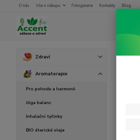
O nás
Vše o nákupu
Fotogalerie
Kontakty
Blog
Úvod
A
Zdraví
Grap
Aromaterapie
Pro pohodu a harmonii
Jóga balanc
Inhalační tyčinky
BIO éterické oleje