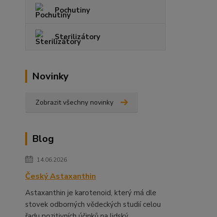
Pochutiny
Sterilizátory
Novinky
Zobrazit všechny novinky
Blog
14.06.2026
Český Astaxanthin
Astaxanthin je karotenoid, který má dle
stovek odborných vědeckých studií celou
řadu pozitivních účinků na lidský