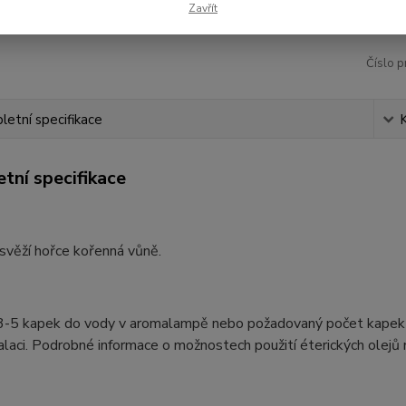
Zavřít
Číslo p
etní specifikace
tní specifikace
svěží hořce kořenná vůně.
3-5 kapek do vody v aromalampě nebo požadovaný počet kapek do 
alaci. Podrobné informace o možnostech použití éterických olejů 