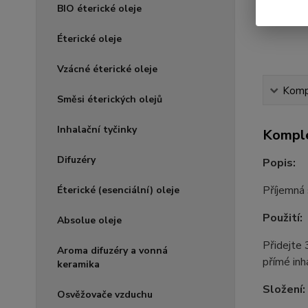
BIO éterické oleje
Éterické oleje
Vzácné éterické oleje
Kompl
Směsi éterických olejů
Inhalační tyčinky
Komple
Difuzéry
Popis:
Příjemná 
Éterické (esenciální) oleje
Použití:
Absolue oleje
Přidejte 
Aroma difuzéry a vonná
přímé inh
keramika
Složení:
Osvěžovače vzduchu