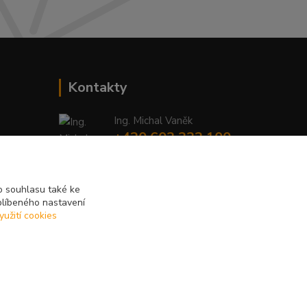
Kontakty
Ing. Michal Vaněk
+420 603 332 100
(Po-Pá, 10-17 hod.)
info@vyhodnynakup.eu
 souhlasu také ke
blíbeného nastavení
yužití cookies
Vytvořeno na
Eshop-rychle.cz