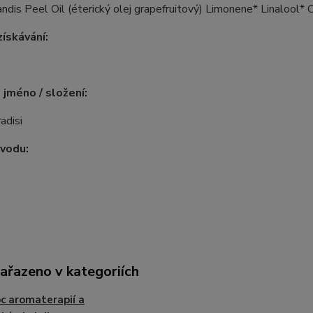
andis Peel Oil (éterický olej grapefruitový) Limonene* Linalool* Ci
ískávání:
 jméno / složení:
adisi
vodu:
zařazeno v kategoriích
 aromaterapií a