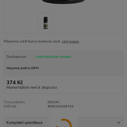
Příjemná svěží hořce kořenná vůně.
celý popis
Dostupnost
v distribučním skladu
Nejsme plátci DPH
374 Kč
Momentálně není k dispozici
Číslo produktu:
E0024C
EAN kód:
8595100208743
Kompletní specifikace