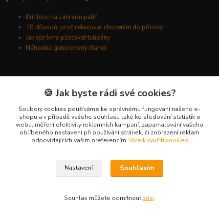
Kutilství na zahradu patří
10 důvodů, proč relaxovat chozením do přírody
Jak správně pěstovat tulipány
Náhodně generovaný článek
Kde nás najdete
🍪 Jak byste rádi své cookies?
Kyšická 782/25B
Soubory cookies používáme ke správnému fungování našeho e-
shopu a v případě vašeho souhlasu také ke sledování statistik o
Plzeň, 312 00
webu, měření efektivity reklamních kampaní, zapamatování vašeho
oblíbeného nastavení při používání stránek, či zobrazení reklam
kancelář
odpovídajících vašim preferencím.
Více k využití cookies
Kontakty
Souhlasím
Nastavení
Ing. Michal Vaněk
+420 603 332 100
Souhlas můžete odmítnout
zde
.
(Po-Pá, 10-17 hod.)