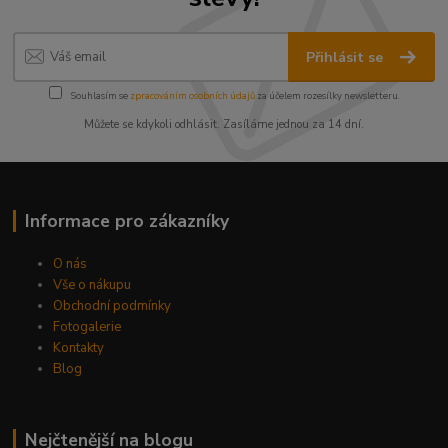
Přihlásit se
Souhlasím se
zpracováním osobních údajů
za účelem rozesílky newsletteru.
Můžete se kdykoli odhlásit. Zasíláme jednou za 14 dní.
Informace pro zákazníky
O nás
Vše o nákupu
Obchodní podmínky
Fotogalerie
Kontakty
Blog
Nejčtenější na blogu