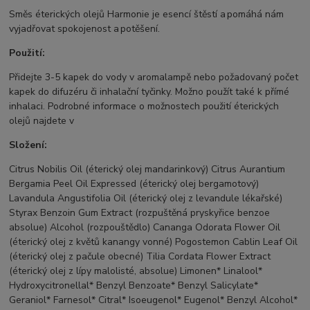
Směs éterických olejů Harmonie je esencí štěstí a pomáhá nám
vyjadřovat spokojenost a potěšení.
Použití:
Přidejte 3-5 kapek do vody v aromalampě nebo požadovaný počet
kapek do difuzéru či inhalační tyčinky. Možno použít také k přímé
inhalaci. Podrobné informace o možnostech použití éterických
olejů najdete v
Složení:
Citrus Nobilis Oil (éterický olej mandarinkový) Citrus Aurantium
Bergamia Peel Oil Expressed (éterický olej bergamotový)
Lavandula Angustifolia Oil (éterický olej z levandule lékařské)
Styrax Benzoin Gum Extract (rozpuštěná pryskyřice benzoe
absolue) Alcohol (rozpouštědlo) Cananga Odorata Flower Oil
(éterický olej z květů kanangy vonné) Pogostemon Cablin Leaf Oil
(éterický olej z pačule obecné) Tilia Cordata Flower Extract
(éterický olej z lípy malolisté, absolue) Limonen* Linalool*
Hydroxycitronellal* Benzyl Benzoate* Benzyl Salicylate*
Geraniol* Farnesol* Citral* Isoeugenol* Eugenol* Benzyl Alcohol*