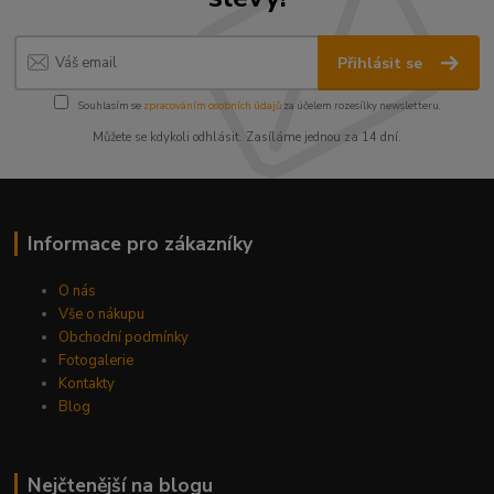
Přihlásit se
Souhlasím se
zpracováním osobních údajů
za účelem rozesílky newsletteru.
Můžete se kdykoli odhlásit. Zasíláme jednou za 14 dní.
Informace pro zákazníky
O nás
Vše o nákupu
Obchodní podmínky
Fotogalerie
Kontakty
Blog
Nejčtenější na blogu