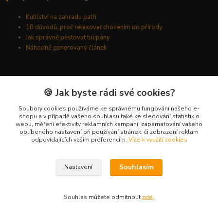
Kutilství na zahradu patří
10 důvodů, proč relaxovat chozením do přírody
Jak správně pěstovat tulipány
Náhodně generovaný článek
Kde nás najdete
🍪 Jak byste rádi své cookies?
Kyšická 782/25B
Soubory cookies používáme ke správnému fungování našeho e-
shopu a v případě vašeho souhlasu také ke sledování statistik o
Plzeň, 312 00
webu, měření efektivity reklamních kampaní, zapamatování vašeho
oblíbeného nastavení při používání stránek, či zobrazení reklam
kancelář
odpovídajících vašim preferencím.
Více k využití cookies
Kontakty
Souhlasím
Nastavení
Ing. Michal Vaněk
+420 603 332 100
Souhlas můžete odmítnout
zde
.
(Po-Pá, 10-17 hod.)