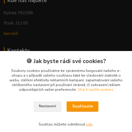
Kde nás najdete
Kyšická 782/25B
Plzeň, 312 00
kancelář
Kontakty
🍪 Jak byste rádi své cookies?
Ing. Michal Vaněk
+420 603 332 100
Soubory cookies používáme ke správnému fungování našeho e-
shopu a v případě vašeho souhlasu také ke sledování statistik o
(Po-Pá, 10-17 hod.)
webu, měření efektivity reklamních kampaní, zapamatování vašeho
oblíbeného nastavení při používání stránek, či zobrazení reklam
info@vyhodnynakup.eu
odpovídajících vašim preferencím.
Více k využití cookies
Souhlasím
Nastavení
Souhlas můžete odmítnout
zde
.
Vytvořeno na
Eshop-rychle.cz