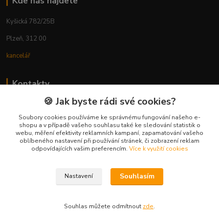
Kde nás najdete
Kyšická 782/25B
Plzeň, 312 00
kancelář
Kontakty
🍪 Jak byste rádi své cookies?
Ing. Michal Vaněk
+420 603 332 100
Soubory cookies používáme ke správnému fungování našeho e-
shopu a v případě vašeho souhlasu také ke sledování statistik o
(Po-Pá, 10-17 hod.)
webu, měření efektivity reklamních kampaní, zapamatování vašeho
oblíbeného nastavení při používání stránek, či zobrazení reklam
info@vyhodnynakup.eu
odpovídajících vašim preferencím.
Více k využití cookies
Souhlasím
Nastavení
Souhlas můžete odmítnout
zde
.
Vytvořeno na
Eshop-rychle.cz