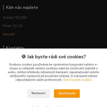
Kde nás najdete
Kyšická 782/25B
Plzeň, 312 00
kancelář
Kontakty
🍪 Jak byste rádi své cookies?
Ing. Michal Vaněk
+420 603 332 100
Soubory cookies používáme ke správnému fungování našeho e-
shopu a v případě vašeho souhlasu také ke sledování statistik o
(Po-Pá, 10-17 hod.)
webu, měření efektivity reklamních kampaní, zapamatování vašeho
oblíbeného nastavení při používání stránek, či zobrazení reklam
info@vyhodnynakup.eu
odpovídajících vašim preferencím.
Více k využití cookies
Souhlasím
Nastavení