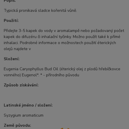
Popis:
Typická pronikavá sladce kořenitá vůně.
Použití:
Přidejte 3-5 kapek do vody v aromalampě nebo požadovaný počet
kapek do difuzéru či inhalační tyčinky. Možno použít také k přímé
inhalaci. Podrobné informace o možnostech použití éterických
olejů najdete v
Složení:
Eugenia Caryophyllus Bud Oil (éterický olej z plodů hřebíčkovce
vonného) Eugenol*. * - přírodního původu
Způsob získávání:
Latinské jméno / složení:
Syzygium aromaticum
Země původu: