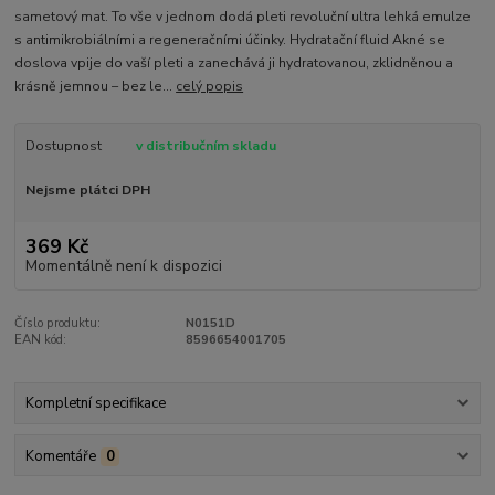
sametový mat. To vše v jednom dodá pleti revoluční ultra lehká emulze
s antimikrobiálními a regeneračními účinky. Hydratační fluid Akné se
doslova vpije do vaší pleti a zanechává ji hydratovanou, zklidněnou a
krásně jemnou – bez le...
celý popis
Dostupnost
v distribučním skladu
Nejsme plátci DPH
369 Kč
Momentálně není k dispozici
Číslo produktu:
N0151D
EAN kód:
8596654001705
Kompletní specifikace
Komentáře
0