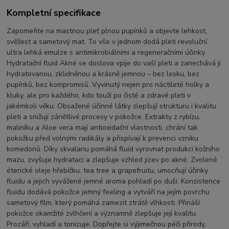
Kompletní specifikace
Zapomeňte na mastnou pleť plnou pupínků a objevte lehkost,
svěžest a sametový mat. To vše v jednom dodá pleti revoluční
ultra lehká emulze s antimikrobiálními a regeneračními účinky.
Hydratační fluid Akné se doslova vpije do vaší pleti a zanechává ji
hydratovanou, zklidněnou a krásně jemnou – bez lesku, bez
pupínků, bez kompromisů. Vyvinutý nejen pro náctileté holky a
kluky, ale pro každého, kdo touží po čisté a zdravé pleti v
jakémkoli věku. Obsažené účinné látky zlepšují strukturu i kvalitu
pleti a snižují zánětlivé procesy v pokožce. Extrakty z rybízu,
maliníku a Aloe vera mají antioxidační vlastnosti, chrání tak
pokožku před volnými radikály a přispívají k prevenci vzniku
komedonů. Díky skvalanu pomáhá fluid vyrovnat produkci kožního
mazu, zvyšuje hydrataci a zlepšuje vzhled jizev po akné. Zvolené
éterické oleje hřebíčku, tea tree a grapefruitu, umocňují účinky
fluidu a jejich vyvážené jemné aroma pohladí po duši. Konzistence
fluidu dodává pokožce jemný feeling a vytváří na jejím povrchu
sametový film, který pomáhá zamezit ztrátě vlhkosti. Přináší
pokožce okamžité zvlhčení a významně zlepšuje její kvalitu.
Prozáří, vyhladí a tonizuje. Dopřejte si výjimečnou péči přírody,