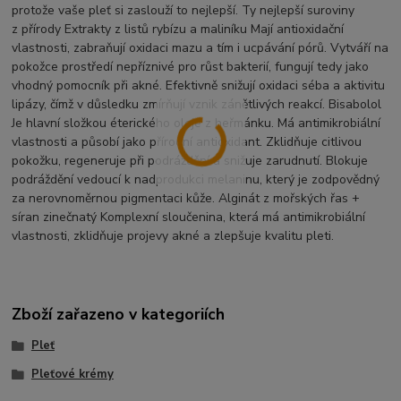
protože vaše pleť si zaslouží to nejlepší. Ty nejlepší suroviny
z přírody Extrakty z listů rybízu a maliníku Mají antioxidační
vlastnosti, zabraňují oxidaci mazu a tím i ucpávání pórů. Vytváří na
pokožce prostředí nepříznivé pro růst bakterií, fungují tedy jako
vhodný pomocník při akné. Efektivně snižují oxidaci séba a aktivitu
lipázy, čímž v důsledku zmírňují vznik zánětlivých reakcí. Bisabolol
Je hlavní složkou éterického oleje z heřmánku. Má antimikrobiální
vlastnosti a působí jako přírodní antioxidant. Zklidňuje citlivou
pokožku, regeneruje při podráždění a snižuje zarudnutí. Blokuje
podráždění vedoucí k nadprodukci melaninu, který je zodpovědný
za nerovnoměrnou pigmentaci kůže. Alginát z mořských řas +
síran zinečnatý Komplexní sloučenina, která má antimikrobiální
vlastnosti, zklidňuje projevy akné a zlepšuje kvalitu pleti.
Zboží zařazeno v kategoriích
Pleť
Pleťové krémy