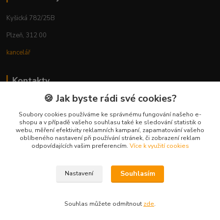
Kyšická 782/25B
Plzeň, 312 00
kancelář
Kontakty
🍪 Jak byste rádi své cookies?
Ing. Michal Vaněk
+420 603 332 100
Soubory cookies používáme ke správnému fungování našeho e-
shopu a v případě vašeho souhlasu také ke sledování statistik o
(Po-Pá, 10-17 hod.)
webu, měření efektivity reklamních kampaní, zapamatování vašeho
oblíbeného nastavení při používání stránek, či zobrazení reklam
info@vyhodnynakup.eu
odpovídajících vašim preferencím.
Více k využití cookies
Souhlasím
Nastavení
Souhlas můžete odmítnout
zde
.
Vytvořeno na
Eshop-rychle.cz