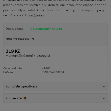
jemnou směs éterických olejů, která zklidní rozbouřené emoce, podpoří
pocit stability a uvolnění. Pár nádechů zpomalí zrychlené myšlenky a vy
se můžete vrátit...
celý popis
Dostupnost
v distribučním skladu
Nejsme plátci DPH
219 Kč
Momentálně není k dispozici
Číslo produktu:
N1660
EAN kód:
8596654003204
Kompletní specifikace
Komentáře
0