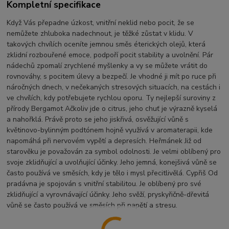
Kompletní specifikace
Když Vás přepadne úzkost, vnitřní neklid nebo pocit, že se
nemůžete zhluboka nadechnout, je těžké zůstat v klidu. V
takových chvílích oceníte jemnou směs éterických olejů, která
zklidní rozbouřené emoce, podpoří pocit stability a uvolnění. Pár
nádechů zpomalí zrychlené myšlenky a vy se můžete vrátit do
rovnováhy, s pocitem úlevy a bezpečí. Je vhodné ji mít po ruce při
náročných dnech, v nečekaných stresových situacích, na cestách i
ve chvílích, kdy potřebujete rychlou oporu. Ty nejlepší suroviny z
přírody Bergamot Ačkoliv jde o citrus, jeho chuť je výrazně kyselá
a nahořklá. Právě proto se jeho jiskřivá, osvěžující vůně s
květinovo-bylinným podtónem hojně využívá v aromaterapii, kde
napomáhá při nervovém vypětí a depresích. Heřmánek Již od
starověku je považován za symbol odolnosti. Je velmi oblíbený pro
svoje zklidňující a uvolňující účinky. Jeho jemná, konejšivá vůně se
často používá ve směsích, kdy je tělo i mysl přecitlivělá. Cypřiš Od
pradávna je spojován s vnitřní stabilitou. Je oblíbený pro své
zklidňující a vyrovnávající účinky. Jeho svěží, pryskyřičně-dřevitá
vůně se často používá ve směsích při napětí a stresu.