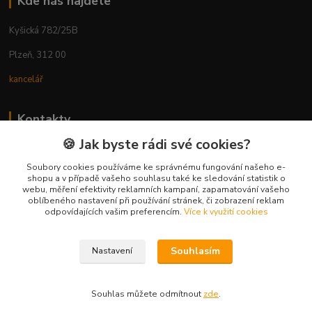
Kde nás najdete
Kyšická 782/25B
Plzeň, 312 00
kancelář
Kontakty
🍪 Jak byste rádi své cookies?
Ing. Michal Vaněk
+420 603 332 100
Soubory cookies používáme ke správnému fungování našeho e-
shopu a v případě vašeho souhlasu také ke sledování statistik o
(Po-Pá, 10-17 hod.)
webu, měření efektivity reklamních kampaní, zapamatování vašeho
oblíbeného nastavení při používání stránek, či zobrazení reklam
info@vyhodnynakup.eu
odpovídajících vašim preferencím.
Více k využití cookies
Souhlasím
Nastavení
Souhlas můžete odmítnout
zde
.
Vytvořeno na
Eshop-rychle.cz