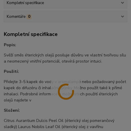
Kompletní specifikace
Komentáře
0
Kompletní specifikace
Popis:
Svěží směs éterických olejů posiluje důvěru ve vlastní tvořivou sílu
a neomezený vnitřní potenciál, otevírá prostor intuici.
Použití:
Přidejte 3-5 kapek do vody v aromalampě nebo požadovaný počet
kapek do difuzéru či inhalační tyčinky. Možno použít také k přímé
inhalaci. Podrobné informace o možnostech použití éterických
olejů najdete v
Složení:
Citrus Aurantium Dulcis Peel Oil (éterický olej pomerančový
sladký) Laurus Nobilis Leaf Oil (éterický olej z vavřínu