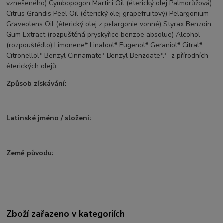
vznešeného) Cymbopogon Martini Oil (éterický olej Palmorůžová)
Citrus Grandis Peel Oil (éterický olej grapefruitový) Pelargonium
Graveolens Oil (éterický olej z pelargonie vonné) Styrax Benzoin
Gum Extract (rozpuštěná pryskyřice benzoe absolue) Alcohol
(rozpouštědlo) Limonene* Linalool* Eugenol* Geraniol* Citral*
Citronellol* Benzyl Cinnamate* Benzyl Benzoate*.*- z přírodních
éterických olejů
Způsob získávání:
Latinské jméno / složení:
Země původu:
Zboží zařazeno v kategoriích