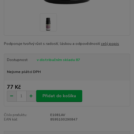
Podporuje tvořivý růst s radostí, láskou a odpovědností
celý popis
Dostupnost
v distribučním skladu 87
Nejsme plátci DPH
77 Kč
Přidat do košíku
Číslo produktu:
E1081AV
EAN kód:
8595100290847