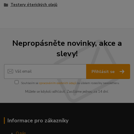
Testery éterických olejů
Nepropásněte novinky, akce a
slevy!
Přihlásit se
Souhlasím se
zpracováním osobních údajů
za účelem rozesílky newsletteru.
Můžete se kdykoli odhlásit. Zasíláme jednou za 14 dní.
Informace pro zákazníky
O nás