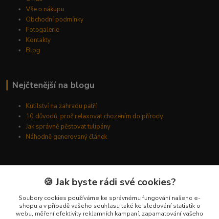
Vše o nákupu
Obchodní podmínky
Fotogalerie
Kontakty
Blog
Nejčtenější na blogu
Kutilství na zahradu patří
10 důvodů, proč relaxovat chozením do přírody
Jak správně pěstovat tulipány
Náhodně generovaný článek
Kde nás najdete
🍪 Jak byste rádi své cookies?
Kyšická 782/25B
Soubory cookies používáme ke správnému fungování našeho e-
shopu a v případě vašeho souhlasu také ke sledování statistik o
Plzeň, 312 00
webu, měření efektivity reklamních kampaní, zapamatování vašeho