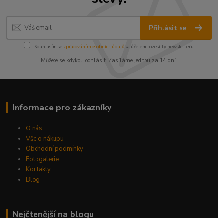
Přihlásit se
Souhlasím se
zpracováním osobních údajů
za účelem rozesílky newsletteru.
Můžete se kdykoli odhlásit. Zasíláme jednou za 14 dní.
Informace pro zákazníky
O nás
Vše o nákupu
Obchodní podmínky
Fotogalerie
Kontakty
Blog
Nejčtenější na blogu