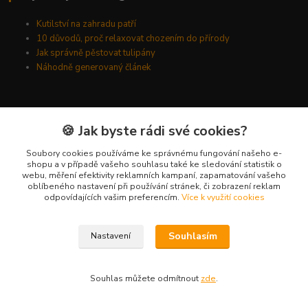
Kutilství na zahradu patří
10 důvodů, proč relaxovat chozením do přírody
Jak správně pěstovat tulipány
Náhodně generovaný článek
Kde nás najdete
🍪 Jak byste rádi své cookies?
Kyšická 782/25B
Soubory cookies používáme ke správnému fungování našeho e-
shopu a v případě vašeho souhlasu také ke sledování statistik o
Plzeň, 312 00
webu, měření efektivity reklamních kampaní, zapamatování vašeho
oblíbeného nastavení při používání stránek, či zobrazení reklam
kancelář
odpovídajících vašim preferencím.
Více k využití cookies
Kontakty
Souhlasím
Nastavení
Ing. Michal Vaněk
+420 603 332 100
Souhlas můžete odmítnout
zde
.
(Po-Pá, 10-17 hod.)