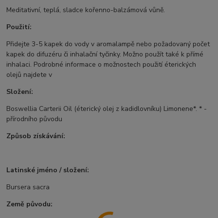
Meditativní, teplá, sladce kořenno-balzámová vůně.
Použití:
Přidejte 3-5 kapek do vody v aromalampě nebo požadovaný počet
kapek do difuzéru či inhalační tyčinky. Možno použít také k přímé
inhalaci. Podrobné informace o možnostech použití éterických
olejů najdete v
Složení:
Boswellia Carterii Oil (éterický olej z kadidlovníku) Limonene*. * -
přírodního původu
Způsob získávání:
Latinské jméno / složení:
Bursera sacra
Země původu: