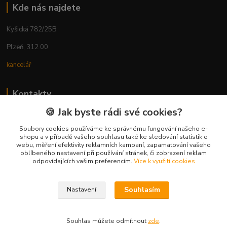
Kde nás najdete
Kyšická 782/25B
Plzeň, 312 00
kancelář
Kontakty
🍪 Jak byste rádi své cookies?
Ing. Michal Vaněk
+420 603 332 100
Soubory cookies používáme ke správnému fungování našeho e-
shopu a v případě vašeho souhlasu také ke sledování statistik o
(Po-Pá, 10-17 hod.)
webu, měření efektivity reklamních kampaní, zapamatování vašeho
oblíbeného nastavení při používání stránek, či zobrazení reklam
info@vyhodnynakup.eu
odpovídajících vašim preferencím.
Více k využití cookies
Souhlasím
Nastavení
Souhlas můžete odmítnout
zde
.