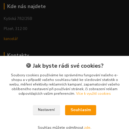
Kde nás najdete
Kyšická 782/25B
Plzeň, 312 00
kancelář
Kontakty
🍪 Jak byste rádi své cookies?
Ing. Michal Vaněk
+420 603 332 100
Soubory cookies používáme ke správnému fungování našeho e-
shopu a v případě vašeho souhlasu také ke sledování statistik o
(Po-Pá, 10-17 hod.)
webu, měření efektivity reklamních kampaní, zapamatování vašeho
oblíbeného nastavení při používání stránek, či zobrazení reklam
info@vyhodnynakup.eu
odpovídajících vašim preferencím.
Více k využití cookies
Souhlasím
Nastavení
Souhlas můžete odmítnout
zde
.