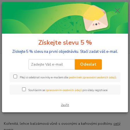
0
ks
+420 603 332 100
CZK
za
0 Kč
(Po-Pá, 10-17 hod.)
Menu
Získejte slevu 5 %
Hledat
Získejte 5 % slevu na první objednávku. Stačí zadat váš e-mail.
Úvod
Aromaterapie
Éterické oleje
Kardamom 5 ml
Odeslat
Kardamom 5 ml
Přeji si odebírat novinky e-mailem dle
podmínek zpracování osobních údajů
.
Souhlasím se
zpracováním osobních údajů
pro účely registrace.
Zavřít
Kořenitá, lehce balzámová vůně s ovocnými a kafrovými podtóny.
celý
popis