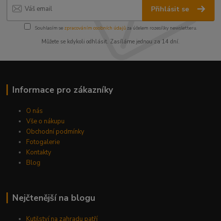
Přihlásit se
Souhlasím se
zpracováním osobních údajů
za účelem rozesílky newsletteru.
Můžete se kdykoli odhlásit. Zasíláme jednou za 14 dní.
Informace pro zákazníky
O nás
Vše o nákupu
Obchodní podmínky
Fotogalerie
Kontakty
Blog
Nejčtenější na blogu
Kutilství na zahradu patří