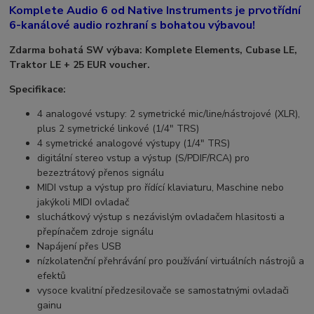
Komplete Audio 6 od Native Instruments je prvotřídní
6-kanálové audio rozhraní s bohatou výbavou!
Zdarma bohatá SW výbava: Komplete Elements, Cubase LE,
Traktor LE + 25 EUR voucher.
Specifikace:
4 analogové vstupy: 2 symetrické mic/line/nástrojové (XLR),
plus 2 symetrické linkové (1/4" TRS)
4 symetrické analogové výstupy (1/4" TRS)
digitální stereo vstup a výstup (S/PDIF/RCA) pro
bezeztrátový přenos signálu
MIDI vstup a výstup pro řídící klaviaturu, Maschine nebo
jakýkoli MIDI ovladač
sluchátkový výstup s nezávislým ovladačem hlasitosti a
přepínačem zdroje signálu
Napájení přes USB
nízkolatenční přehrávání pro používání virtuálních nástrojů a
efektů
vysoce kvalitní předzesilovače se samostatnými ovladači
gainu