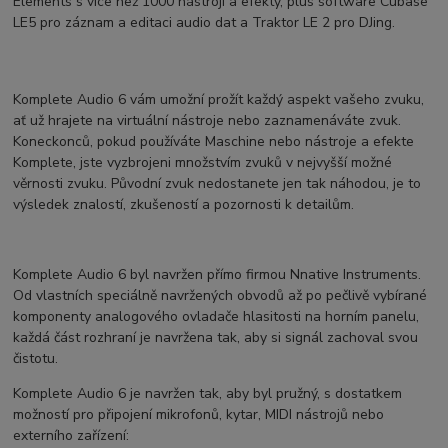
Elements s více než 1000 nástroji a efekty, plus software Cubase
LE5 pro záznam a editaci audio dat a Traktor LE 2 pro DJing.
Komplete Audio 6 vám umožní prožít každý aspekt vašeho zvuku,
ať už hrajete na virtuální nástroje nebo zaznamenáváte zvuk.
Koneckonců, pokud používáte Maschine nebo nástroje a efekte
Komplete, jste vyzbrojeni množstvím zvuků v nejvyšší možné
věrnosti zvuku. Původní zvuk nedostanete jen tak náhodou, je to
výsledek znalostí, zkušeností a pozornosti k detailům.
Komplete Audio 6 byl navržen přímo firmou Nnative Instruments.
Od vlastních speciálně navržených obvodů až po pečlivě vybírané
komponenty analogového ovladače hlasitosti na horním panelu,
každá část rozhraní je navržena tak, aby si signál zachoval svou
čistotu.
Komplete Audio 6 je navržen tak, aby byl pružný, s dostatkem
možností pro připojení mikrofonů, kytar, MIDI nástrojů nebo
externího zařízení: