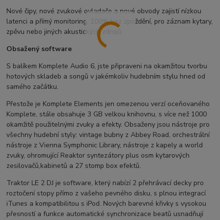
Nové čipy, nové zvukové ovladače a nové obvody zajistí nízkou
latenci a přímý monitoring, 100% bez zpoždění, pro záznam kytary,
zpěvu nebo jiných akustických zdrojů.
Obsažený software
S balíkem Komplete Audio 6, jste připraveni na okamžitou tvorbu
hotových skladeb a songů v jakémkoliv hudebním stylu hned od
samého začátku.
Přestože je Komplete Elements jen omezenou verzí oceňovaného
Komplete, stále obsahuje 3 GB velkou knihovnu, s více než 1000
okamžitě použitelnými zvuky a efekty. Obsaženy jsou nástroje pro
všechny hudební styly: vintage bubny z Abbey Road, orchestrální
nástroje z Vienna Symphonic Library, nástroje z kapely a world
zvuky, ohromující Reaktor syntezátory plus osm kytarových
zesilovačů,kabinetů a 27 stomp box efektů.
Traktor LE 2 DJ je software, který nabízí 2 přehrávací decky pro
roztočení stopy přímo z vašeho pevného disku, s plnou integrací
iTunes a kompatibilitou s iPod. Nových barevné křivky s vysokou
přesností a funkce automatické synchronizace beatů usnadňují