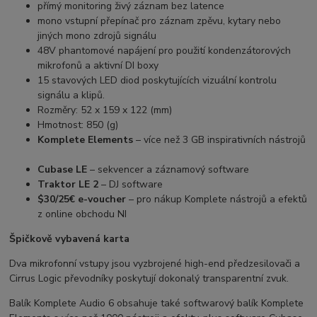
přímý monitoring živý záznam bez latence
mono vstupní přepínač pro záznam zpěvu, kytary nebo
jiných mono zdrojů signálu
48V phantomové napájení pro použití kondenzátorových
mikrofonů a aktivní DI boxy
15 stavových LED diod poskytujících vizuální kontrolu
signálu a klipů.
Rozměry: 52 x 159 x 122 (mm)
Hmotnost: 850 (g)
Komplete Elements
– více než 3 GB inspirativních nástrojů
Cubase LE
– sekvencer a záznamový software
Traktor LE 2
– DJ software
$30/25€ e-voucher
– pro nákup Komplete nástrojů a efektů
z online obchodu NI
Špičkově vybavená karta
Dva mikrofonní vstupy jsou vyzbrojené high-end předzesilovači a
Cirrus Logic převodníky poskytují dokonalý transparentní zvuk.
Balík Komplete Audio 6 obsahuje také softwarový balík Komplete