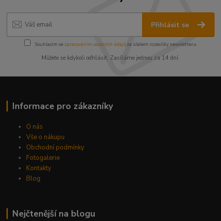
Přihlásit se
Souhlasím se
zpracováním osobních údajů
za účelem rozesílky newsletteru.
Můžete se kdykoli odhlásit. Zasíláme jednou za 14 dní.
Informace pro zákazníky
O nás
Vše o nákupu
Obchodní podmínky
Fotogalerie
Kontakty
Blog
Nejčtenější na blogu