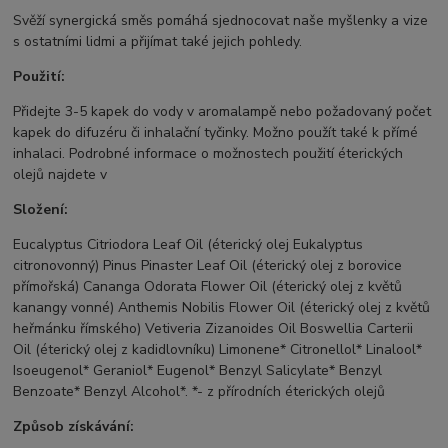
Svěží synergická směs pomáhá sjednocovat naše myšlenky a vize
s ostatními lidmi a přijímat také jejich pohledy.
Použití:
Přidejte 3-5 kapek do vody v aromalampě nebo požadovaný počet
kapek do difuzéru či inhalační tyčinky. Možno použít také k přímé
inhalaci. Podrobné informace o možnostech použití éterických
olejů najdete v
Složení:
Eucalyptus Citriodora Leaf Oil (éterický olej Eukalyptus
citronovonný) Pinus Pinaster Leaf Oil (éterický olej z borovice
přímořská) Cananga Odorata Flower Oil (éterický olej z květů
kanangy vonné) Anthemis Nobilis Flower Oil (éterický olej z květů
heřmánku římského) Vetiveria Zizanoides Oil Boswellia Carterii
Oil (éterický olej z kadidlovníku) Limonene* Citronellol* Linalool*
Isoeugenol* Geraniol* Eugenol* Benzyl Salicylate* Benzyl
Benzoate* Benzyl Alcohol*. *- z přírodních éterických olejů
Způsob získávání: