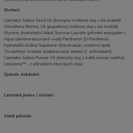
Složení:
Cannabis Sativa Seed Oil (konopný rostlinný olej v bio kvalitě)
Oenothera Biennis Oil (pupalkový rostlinný olej v bio kvalitě)
Glycerin (hydratační látka) Sucrose Laurate (přírodní emulgátor )
Aqua (demineralizovaná voda) Panthenol (D-Panthenol,
hydratační složka) Squalane (fytoskvalan, rostlinný lipid)
Tocopheryl Acetate (stabilizovaný vitamin E, antioxidant)
Cannabis Sativa Flower Oil (éterický olej z květů konopí setého)
Limonene*.* - z přírodních éterických olejů
Způsob získávání:
Latinské jméno / složení:
Země původu: