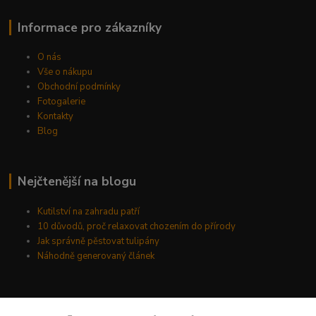
Informace pro zákazníky
O nás
Vše o nákupu
Obchodní podmínky
Fotogalerie
Kontakty
Blog
Nejčtenější na blogu
Kutilství na zahradu patří
10 důvodů, proč relaxovat chozením do přírody
Jak správně pěstovat tulipány
Náhodně generovaný článek
Kde nás najdete