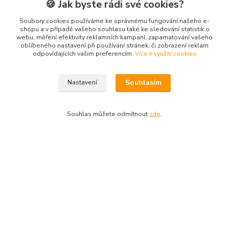
🍪 Jak byste rádi své cookies?
Kyšická 782/25B
Soubory cookies používáme ke správnému fungování našeho e-
shopu a v případě vašeho souhlasu také ke sledování statistik o
Plzeň, 312 00
webu, měření efektivity reklamních kampaní, zapamatování vašeho
oblíbeného nastavení při používání stránek, či zobrazení reklam
kancelář
odpovídajících vašim preferencím.
Více k využití cookies
Kontakty
Souhlasím
Nastavení
Ing. Michal Vaněk
+420 603 332 100
Souhlas můžete odmítnout
zde
.
(Po-Pá, 10-17 hod.)
info@vyhodnynakup.eu
Vytvořeno na
Eshop-rychle.cz