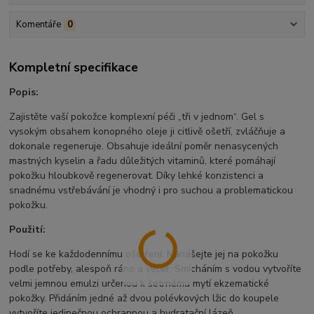
Komentáře
0
Kompletní specifikace
Popis:
Zajistěte vaší pokožce komplexní péči „tři v jednom“. Gel s
vysokým obsahem konopného oleje ji citlivě ošetří, zvláčňuje a
dokonale regeneruje. Obsahuje ideální poměr nenasycených
mastných kyselin a řadu důležitých vitaminů, které pomáhají
pokožku hloubkově regenerovat. Díky lehké konzistenci a
snadnému vstřebávání je vhodný i pro suchou a problematickou
pokožku.
Použití:
Hodí se ke každodennímu ošetření. Nanášejte jej na pokožku
podle potřeby, alespoň ráno a večer. Smícháním s vodou vytvoříte
velmi jemnou emulzi určenou k šetrnému mytí ekzematické
pokožky. Přidáním jedné až dvou polévkových lžic do koupele
vytvoříte jedinečnou ochrannou a hydratační lázeň.