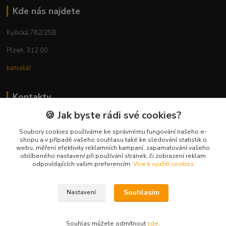
Kde nás najdete
Kyšická 782/25B
Plzeň, 312 00
kancelář
Kontakty
🍪 Jak byste rádi své cookies?
Ing. Michal Vaněk
+420 603 332 100
Soubory cookies používáme ke správnému fungování našeho e-
shopu a v případě vašeho souhlasu také ke sledování statistik o
(Po-Pá, 10-17 hod.)
webu, měření efektivity reklamních kampaní, zapamatování vašeho
oblíbeného nastavení při používání stránek, či zobrazení reklam
info@vyhodnynakup.eu
odpovídajících vašim preferencím.
Více k využití cookies
Souhlasím
Nastavení
Souhlas můžete odmítnout
zde
.