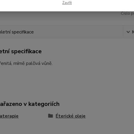
Zavřít
Číslo p
etní specifikace
tní specifikace
enitá, mírně palčivá vůně.
zařazeno v kategoriích
aterapie
Éterické oleje