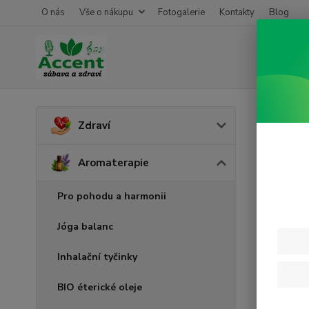
O nás
Vše o nákupu
Fotogalerie
Kontakty
Blog
Úvod
A
Zdraví
Kori
Aromaterapie
Pro pohodu a harmonii
Jóga balanc
Inhalační tyčinky
BIO éterické oleje