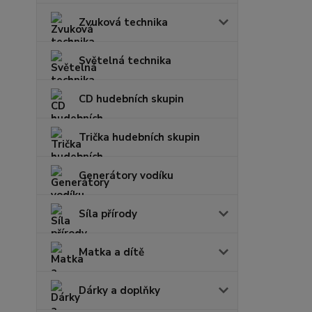
Zvuková technika
Světelná technika
CD hudebních skupin
Trička hudebních skupin
Generátory vodíku
Síla přírody
Matka a dítě
Dárky a doplňky