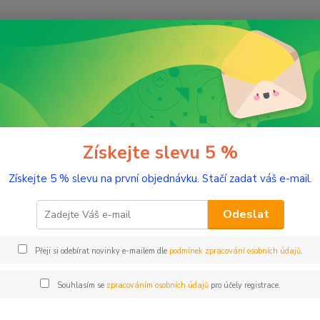
Nevíte
Hledat
+420
(Po-Pá
romaterapie
Éterické oleje
Koriandr 10 ml
andr 10 ml
Získejte slevu 5 %
Získejte 5 % slevu na první objednávku. Stačí zadat váš e-mail.
Teplá 
Odeslat
Dos
Přeji si odebírat novinky e-mailem dle
podmínek zpracování osobních údajů
.
Nej
Souhlasím se
zpracováním osobních údajů
pro účely registrace.
21