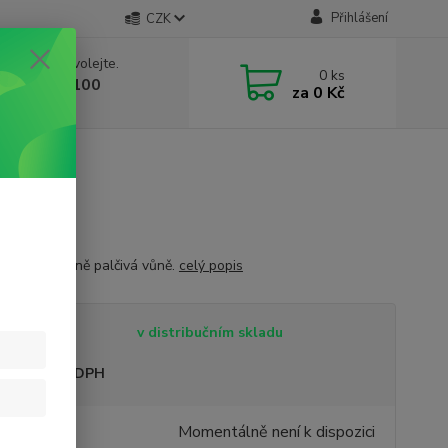
Přihlášení
CZK
 si rady? Zavolejte.
0
ks
 603 332 100
za
0 Kč
, 10-17 hod.)
kořenitá, mírně palčivá vůně.
celý popis
tupnost
v distribučním skladu
sme plátci DPH
9 Kč
Momentálně není k dispozici