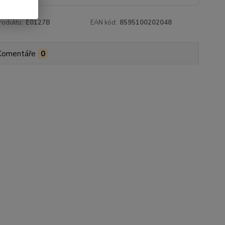
roduktu:
E0127B
EAN kód:
8595100202048
Komentáře
0