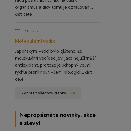
řadu pozitivních účinků na lidský
organismus a díky tomu je označován ...
číst celé
14.06.2026
Molekulární vodík
Japonskými vědci bylo zjištěno, že
molekulární vodík se jeví jako nejúčinnější
antioxidant, protože je schopný velmi
rychle proniknout všemi biologick...
číst
celé
Zobrazit všechny články
Nepropásněte novinky, akce
a slevy!