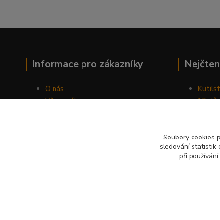
Informace pro zákazníky
Nejčten
O nás
Kutilst
Vše o nákupu
10 dův
Obchodní podmínky
chozen
Fotogalerie
Jak sp
Kontakty
Náhod
Soubory cookies 
sledování statisti
Blog
při používání