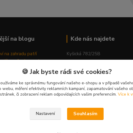
ější na blogu
Kde nás najdete
ví na zahradu patří
Kyšická 782/25B
odů, proč relaxovat
Plzeň, 312 00
ím do přírody
🍪 Jak byste rádi své cookies?
rávně pěstovat tulipány
kancelář
ně generovaný článek
používáme ke správnému fungování našeho e-shopu a v případě vašeho
k o webu, měření efektivity reklamních kampaní, zapamatování vašeho o
 stránek, či zobrazení reklam odpovídajících vašim preferencím.
Více k v
Souhlasím
Nastavení