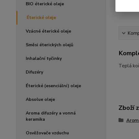
BIO éterické oleje
Éterické oleje
Vzácné éterické oleje
Kompl
Směsi éterických olejů
Komple
Inhalační tyčinky
Teplá koř
Difuzéry
Éterické (esenciální) oleje
Absolue oleje
Zboží 
Aroma difuzéry a vonná
keramika
Arom
Osvěžovače vzduchu