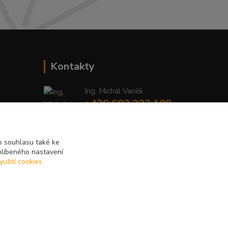
Kontakty
Ing. Michal Vaněk
+420 603 332 100
(Po-Pá, 10-17 hod.)
info@vyhodnynakup.eu
 souhlasu také ke
blíbeného nastavení
yužití cookies